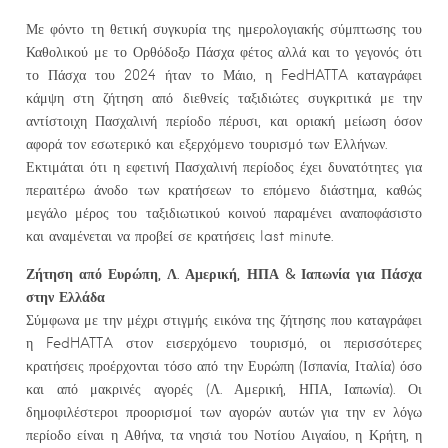
Με φόντο τη θετική συγκυρία της ημερολογιακής σύμπτωσης του
Καθολικού με το Ορθόδοξο Πάσχα φέτος αλλά και το γεγονός ότι
το Πάσχα του 2024 ήταν το Μάιο, η FedHATTA καταγράφει
κάμψη στη ζήτηση από διεθνείς ταξιδιώτες συγκριτικά με την
αντίστοιχη Πασχαλινή περίοδο πέρυσι, και οριακή μείωση όσον
αφορά τον εσωτερικό και εξερχόμενο τουρισμό των Ελλήνων.
Εκτιμάται ότι η εφετινή Πασχαλινή περίοδος έχει δυνατότητες για
περαιτέρω άνοδο των κρατήσεων το επόμενο διάστημα, καθώς
μεγάλο μέρος του ταξιδιωτικού κοινού παραμένει αναποφάσιστο
και αναμένεται να προβεί σε κρατήσεις last minute.
Ζήτηση από Ευρώπη, Λ. Αμερική, ΗΠΑ & Ιαπωνία για Πάσχα
στην Ελλάδα
Σύμφωνα με την μέχρι στιγμής εικόνα της ζήτησης που καταγράφει
η FedHATTA στον εισερχόμενο τουρισμό, οι περισσότερες
κρατήσεις προέρχονται τόσο από την Ευρώπη (Ισπανία, Ιταλία) όσο
και από μακρινές αγορές (Λ. Αμερική, ΗΠΑ, Ιαπωνία). Οι
δημοφιλέστεροι προορισμοί των αγορών αυτών για την εν λόγω
περίοδο είναι η Αθήνα, τα νησιά του Νοτίου Αιγαίου, η Κρήτη, η