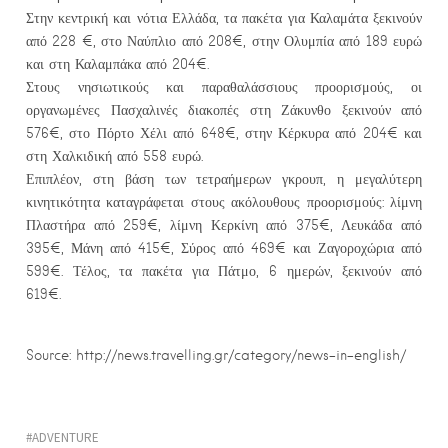
Στην κεντρική και νότια Ελλάδα, τα πακέτα για Καλαμάτα ξεκινούν
από 228 €, στο Ναύπλιο από 208€, στην Ολυμπία από 189 ευρώ
και στη Καλαμπάκα από 204€.
Στους νησιωτικούς και παραθαλάσσιους προορισμούς, οι
οργανωμένες Πασχαλινές διακοπές στη Ζάκυνθο ξεκινούν από
576€, στο Πόρτο Χέλι από 648€, στην Κέρκυρα από 204€ και
στη Χαλκιδική από 558 ευρώ.
Επιπλέον, στη βάση των τετραήμερων γκρουπ, η μεγαλύτερη
κινητικότητα καταγράφεται στους ακόλουθους προορισμούς: λίμνη
Πλαστήρα από 259€, λίμνη Κερκίνη από 375€, Λευκάδα από
395€, Μάνη από 415€, Σύρος από 469€ και Ζαγοροχώρια από
599€. Τέλος, τα πακέτα για Πάτμο, 6 ημερών, ξεκινούν από
619€.
Source: http://news.travelling.gr/category/news-in-english/
ADVENTURE