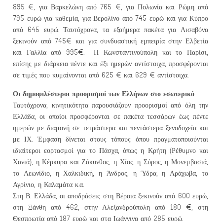
895 €, για Βαρκελώνη από 765 €, για Πολωνία και Ρώμη από
795 ευρώ για καθεμία, για Βερολίνο από 745 ευρώ και για Κύπρο
από 645 ευρώ. Ταυτόχρονα, τα εξαήμερα πακέτα για Λισαβόνα
ξεκινούν από 745€ και για συνδυαστική εμπειρία στην Ελβετία
και Γαλλία από 995€. Η Κωνσταντινούπολη και το Παρίσι,
επίσης με διάρκεια πέντε και έξι ημερών αντίστοιχα, προσφέρονται
σε τιμές που κυμαίνονται από 625 € και 629 € αντίστοιχα.
Οι δημοφιλέστεροι προορισμοί των Ελλήνων στο εσωτερικό
Ταυτόχρονα, κινητικότητα παρουσιάζουν προορισμοί από όλη την
Ελλάδα, οι οποίοι προσφέρονται σε πακέτα τεσσάρων έως πέντε
ημερών με διαμονή σε τετράστερα και πεντάστερα ξενοδοχεία και
με ΙΧ. Έμφαση δίνεται στους τόπους όπου πραγματοποιούνται
ιδιαίτεροι εορτασμοί για το Πάσχα, όπως η Κρήτη (Ρέθυμνο και
Χανιά), η Κέρκυρα και Ζάκυνθος, η Χίος, η Σύρος, η Μονεμβασιά,
το Λεωνίδιο, η Χαλκιδική, η Άνδρος, η Ύδρα, η Αράχωβα, το
Αγρίνιο, η Καλαμάτα κ.α.
Στη Β. Ελλάδα, οι αποδράσεις στη Βέροια ξεκινούν από 600 ευρώ,
στη Ξάνθη από 462, στην Αλεξανδρούπολη από 180 €, στη
Θεσπρωτία από 187 ευρώ και στα Ιωάννινα από 285 ευρώ.