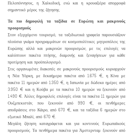
Πελοπόννησος, η Χαλκιδική, ενώ και η κρουαζιέρα απορροφά
σημαντικό μέρος της ζήτησης.
Τα πιο δημοφιλή τα ταξίδια σε Ευρώπη και μακρινούς
προορισμούς
Στον εξερχόμενο τουρισμό, τα ταξιδιωτικά γραφεία παρουσιάζουν
πλούσια γκάμα προγραμμάτων σε κοσμοπολίτικες μητροπόλεις της
Ευρώπης αλλά και μακρινών προορισμών, με τις επιλογές να
καλύπτουν πακέτα πτήσης, διαμονής και ξεναγήσεων για κάθε
προτίμηση και προϋπολογισμό.
Στις οργανωμένες διακοπές σε μακρινούς προορισμούς κυριαρχούν
η Νέα Υόρκη, με δεκαήμερα πακέτα από 1.675 €, η Κίνα με
πακέτα 11 ημερών από 1.350 €, η Ιαπωνία με δώδεκα ημέρες από
3.950 € και η Κούβα με τα πακέτα 10 ημερών να ξεκινούν από
1.490 €. Άλλες δημοφιλείς επιλογές είναι τα πακέτα 11 ημερών για
Ουζμπεκιστάν, που ξεκινούν από 990 €, οι πενθήμερες
αποδράσεις στο Κάιρο, από 670 €, και τα ταξίδια 6 ημερών στο
εξωτικό Μπαλί, από 670 €.
Μεγάλη ζήτηση καταγράφεται και για κοντινούς Ευρωπαϊκούς
προορισμούς. Τα πενθήμερα πακέτα για Άμστερνταμ ξεκινούν από