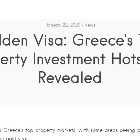
January 22, 2025
News
den Visa: Greece’s
erty Investment Hot
Revealed
s Greece’s top property markets, with some areas seeing p
he past year….