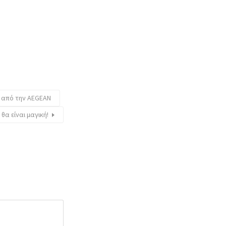
 από την AEGEAN
α είναι μαγική!