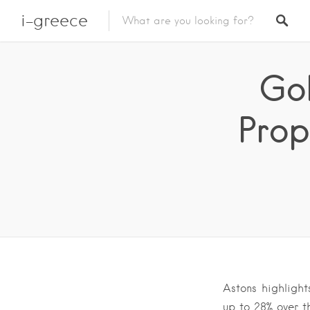
i-greece
Gol
Prop
Astons highlight
up to 28% over t