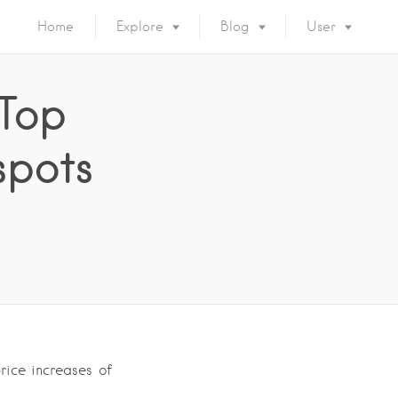
Home
Explore
Blog
User
 Top
spots
rice increases of