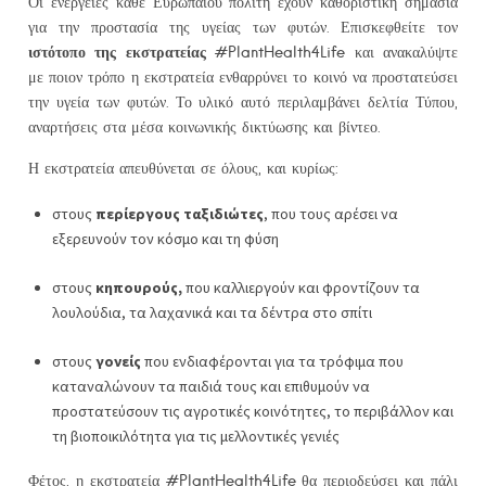
Οι ενέργειες κάθε Ευρωπαίου πολίτη έχουν καθοριστική σημασία
για την προστασία της υγείας των φυτών. Επισκεφθείτε τον
ιστότοπο της εκστρατείας
#PlantHealth4Life
και ανακαλύψτε
με ποιον τρόπο η εκστρατεία ενθαρρύνει το κοινό να προστατεύσει
την υγεία των φυτών. Το υλικό αυτό περιλαμβάνει δελτία Τύπου,
αναρτήσεις στα μέσα κοινωνικής δικτύωσης και βίντεο.
Η εκστρατεία απευθύνεται σε όλους, και κυρίως:
στους
περίεργους ταξιδιώτες
, που τους αρέσει να
εξερευνούν τον κόσμο και τη φύση
στους
κηπουρούς,
που καλλιεργούν και φροντίζουν τα
λουλούδια, τα λαχανικά και τα δέντρα στο σπίτι
στους
γονείς
που ενδιαφέρονται για τα τρόφιμα που
καταναλώνουν τα παιδιά τους και επιθυμούν να
προστατεύσουν τις αγροτικές κοινότητες, το περιβάλλον και
τη βιοποικιλότητα για τις μελλοντικές γενιές
#PlantHealth4Life
Φέτος, η εκστρατεία
θα περιοδεύσει και πάλι