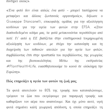
συντηρεί όλους
».
«
Ένα φυτό δεν είναι απλώς ένα φυτό – μπορεί ταυτόχρονα να
μεταφέρει και άλλους ζωντανούς οργανισμούς
», δήλωσε ο
Giuseppe Stancanelli, επικεφαλής ομάδας για την αξιολόγηση
κινδύνων για την υγεία των φυτών στην EFSA. «
Στον
διασυνδεδεμένο κόσμο μας, τα φυτά μετακινούνται περισσότερο από
ποτέ. Γι’ αυτό η ΕΕ βασίζεται στην επιστημονικά τεκμηριωμένη
αξιολόγηση των κινδύνων, με στόχο την κατανόηση και τη
διαχείριση των πιθανών απειλών για την υγεία των φυτών,
συμβάλλοντας έτσι στην προστασία του περιβάλλοντος, της γεωργίας
και της βιοποικιλότητας. Μέσω της εκστρατείας
#PlantHealth4Life, ευαισθητοποιούμε το κοινό σε ολόκληρη την
Ευρώπη
».
Πώς επηρεάζει η υγεία των φυτών τη ζωή μας;
Τα φυτά αποτελούν το 80% της τροφής που καταναλώνουμε,
τρέφουν τα ζώα που εκτρέφουμε για παραγωγή τροφής και
καθαρίζουν τον αέρα που αναπνέουμε. Και όχι μόνο αυτό, υγιή
φυτά σημαίνει καλή γεωργική απόδοση, η οποία επηρεάζει τη