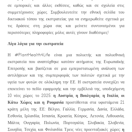
σε εμπορικές και άλλες εκθέσεις, καθώς και σε σχολεία στις
συμμετέχουσες χώρες. Συμβουλευτείτε την εθνική σελίδα του
δικτυακού τόπου της εκστρατείας για να ενημερωθείτε σχετικά με
τις δράσεις στη χώρα σας και μείνετε συντονισμένοι για
περισσότερες πληροφορίες μόλις αυτές γίνουν διαθέσιμες!
Λίγα λόγια για την εκστρατεία
Η #PlantHealth4Life είναι μια πολυετής και πολυεθνική
εκστρατεία που αναπτύχθηκε κατόπιν αιτήματος της Ευρωπαϊκής
Επιτροπής και βασίζεται σε μια εμπεριστατωμένη ανάλυση των
αντιλήψεων και της συμπεριφοράς των πολιτών σχετικά με την
υγεία των φυτών σε ολόκληρη την ΕΕ. Η εκστρατεία συνεχίζει να
επεκτείνει το πεδίο εφαρμογής και την εμβέλειά της, υποδεχόμενη
η Αυστρία, η Βουλγαρία, η Ιταλία, οι
10 νέες χώρες το 2025:
Κάτω Χώρες και η Ρουμανία
προστίθενται στα υφιστάμενα 21
κράτη μέλη της ΕΕ: Βέλγιο, Γαλλία, Γερμανία, Δανία, Ελλάδα,
Εσθονία, Ιρλανδία, Ισπανία, Κροατία, Κύπρος, Λετονία, Λιθουανία,
Μάλτα, Ουγγαρία, Πολωνία, Πορτογαλία, Σλοβακία, Σλοβενία,
η
Σουηδία, Τσεχία, και Φινλανδία. Τρεις νέες προενταξιακές χώρες: