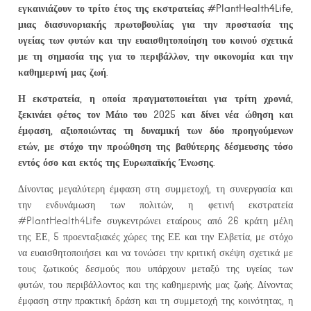
εγκαινιάζουν το τρίτο έτος της εκστρατείας #PlantHealth4Life,
μιας διασυνοριακής πρωτοβουλίας για την προστασία της
υγείας των φυτών και την ευαισθητοποίηση του κοινού σχετικά
με τη σημασία της για το περιβάλλον, την οικονομία και την
καθημερινή μας ζωή.
Η εκστρατεία, η οποία πραγματοποιείται για τρίτη χρονιά,
ξεκινάει φέτος τον Μάιο του 2025 και δίνει νέα ώθηση και
έμφαση, αξιοποιώντας τη δυναμική των δύο προηγούμενων
ετών, με στόχο την προώθηση της βαθύτερης δέσμευσης τόσο
εντός όσο και εκτός της Ευρωπαϊκής Ένωσης.
Δίνοντας μεγαλύτερη έμφαση στη συμμετοχή, τη συνεργασία και
την ενδυνάμωση των πολιτών, η φετινή εκστρατεία
#PlantHealth4Life συγκεντρώνει εταίρους από 26 κράτη μέλη
της ΕΕ, 5 προενταξιακές χώρες της ΕΕ και την Ελβετία, με στόχο
να ευαισθητοποιήσει και να τονώσει την κριτική σκέψη σχετικά με
τους ζωτικούς δεσμούς που υπάρχουν μεταξύ της υγείας των
φυτών, του περιβάλλοντος και της καθημερινής μας ζωής. Δίνοντας
έμφαση στην πρακτική δράση και τη συμμετοχή της κοινότητας, η