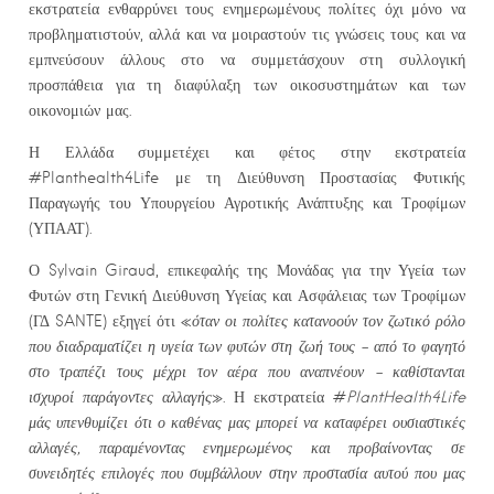
εκστρατεία ενθαρρύνει τους ενημερωμένους πολίτες όχι μόνο να
προβληματιστούν, αλλά και να μοιραστούν τις γνώσεις τους και να
εμπνεύσουν άλλους στο να συμμετάσχουν στη συλλογική
προσπάθεια για τη διαφύλαξη των οικοσυστημάτων και των
οικονομιών μας.
Η Ελλάδα συμμετέχει και φέτος στην εκστρατεία
#Planthealth4Life με τη Διεύθυνση Προστασίας Φυτικής
Παραγωγής του Υπουργείου Αγροτικής Ανάπτυξης και Τροφίμων
(ΥΠΑΑΤ).
Ο Sylvain Giraud, επικεφαλής της Μονάδας για την Υγεία των
Φυτών στη Γενική Διεύθυνση Υγείας και Ασφάλειας των Τροφίμων
(ΓΔ SANTE) εξηγεί ότι «
όταν οι πολίτες κατανοούν τον ζωτικό ρόλο
που διαδραματίζει η υγεία των φυτών στη ζωή τους – από το φαγητό
στο τραπέζι τους μέχρι τον αέρα που αναπνέουν – καθίστανται
ισχυροί παράγοντες αλλαγής
». Η εκστρατεία #
PlantHealth4Life
μάς υπενθυμίζει ότι ο καθένας μας μπορεί να καταφέρει ουσιαστικές
αλλαγές, παραμένοντας ενημερωμένος και προβαίνοντας σε
συνειδητές επιλογές που συμβάλλουν στην προστασία αυτού που μας