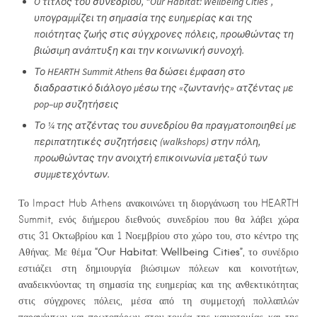
O
τίτλος του συνεδρίου, “Our Habitat: Wellbeing Cities”,
υπογραμμίζει τη σημασία της ευημερίας και της
ποιότητας ζωής στις σύγχρονες πόλεις, προωθώντας τη
βιώσιμη ανάπτυξη και την κοινωνική συνοχή.
Το
HEARTH
Summit
Athens
θα δώσει έμφαση στο
διαδραστικό διάλογο μέσω της «ζωντανής» ατζέντας με
pop
–
up
συζητήσεις
Το ¼ της ατζέντας του συνεδρίου θα πραγματοποιηθεί με
περιπατητικές συζητήσεις (
walkshops
) στην πόλη,
προωθώντας την ανοιχτή επικοινωνία μεταξύ των
συμμετεχόντων.
Το Impact Hub Athens ανακοινώνει τη διοργάνωση του HEARTH
Summit, ενός διήμερου διεθνούς συνεδρίου που θα λάβει χώρα
στις 31 Οκτωβρίου και 1 Νοεμβρίου στο χώρο του, στο κέντρο της
“
Our
Habitat
:
Wellbeing
Cities
”
Αθήνας. Με θέμα
, το συνέδριο
εστιάζει στη δημιουργία βιώσιμων πόλεων και κοινοτήτων,
αναδεικνύοντας τη σημασία της ευημερίας και της ανθεκτικότητας
στις σύγχρονες πόλεις, μέσα από τη συμμετοχή πολλαπλών
παραγόντων και πρωτοπόρων στον τομέα της καινοτομίας και της