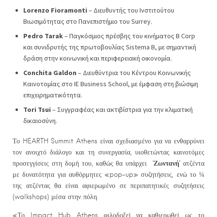
Lorenzo
Fioramonti
– Διευθυντής του Ινστιτούτου
Βιωσιμότητας στο Πανεπιστήμιο του Surrey.
Pedro
Tarak
– Παγκόσμιος πρέσβης του κινήματος B Corp
και συνιδρυτής της πρωτοβουλίας Sistema B, με σημαντική
δράση στην κοινωνική και περιφερειακή οικονομία.
Conchita
Galdon
– Διευθύντρια του Κέντρου Κοινωνικής
Καινοτομίας στο IE Business School, με έμφαση στη βιώσιμη
επιχειρηματικότητα.
Tori
Tsui
– Συγγραφέας και ακτιβίστρια για την κλιματική
δικαιοσύνη.
Το HEARTH Summit Athens είναι σχεδιασμένο για να ενθαρρύνει
τον ανοιχτό διάλογο και τη συνεργασία, υιοθετώντας καινοτόμες
Ζωντανή’
προσεγγίσεις στη δομή του, καθώς θα υπάρχει ‘
ατζέντα
με δυνατότητα για αυθόρμητες «pop-up» συζητήσεις, ενώ το ¼
της ατζέντας θα είναι αφιερωμένο σε περιπατητικές συζητήσεις
(walkshops) μέσα στην πόλη.
«Το Impact Hub Athens φιλοδοξεί να καθιερωθεί ως το