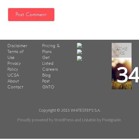
Disclaimer
Pricing &
ATHE
Terms of
Plans
NS
Use
Get
3
Privacy
Listed
Policy
Careers
UCSA
Blog
About
Post
Contact
GNTO
Copyright © 2015 WHITESTEPS S.A.
Proudly powered by WordPress
and
Listable
by
Pixelgrade
.