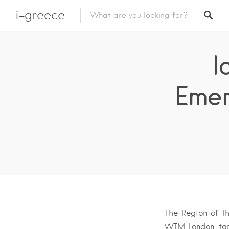
i-greece
I
Emer
The Region of th
WTM London, tar