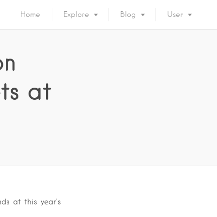
Home
Explore
Blog
User
on
ts at
ds at this year’s