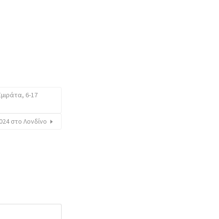
μιράτα, 6-17
024 στο Λονδίνο