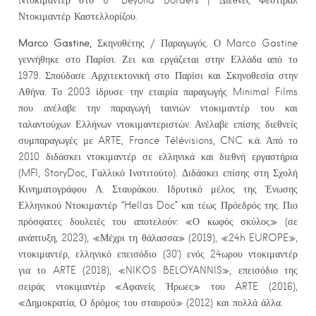
Ντοκιμαντέρ Καστελλορίζου.
Marco Gastine,
Σκηνοθέτης / Παραγωγός. Ο Marco Gastine
γεννήθηκε στο Παρίσι. Ζει και εργάζεται στην Ελλάδα από το
1979. Σπούδασε Αρχιτεκτονική στο Παρίσι και Σκηνοθεσία στην
Αθήνα. Το 2003 ίδρυσε την εταιρία παραγωγής Minimal Films
που ανέλαβε την παραγωγή ταινιών ντοκιμαντέρ του και
ταλαντούχων Ελλήνων ντοκιμαντεριστών. Ανέλαβε επίσης διεθνείς
συμπαραγωγές με ARTE, France Télévisions, CNC κ.ά. Από το
2010 διδάσκει ντοκιμαντέρ σε ελληνικά και διεθνή εργαστήρια
(MFI, StoryDoc, Γαλλικό Ινστιτούτο). Διδάσκει επίσης στη Σχολή
Κινηματογράφου Λ. Σταυράκου. Ιδρυτικό μέλος της Ένωσης
Ελληνικού Ντοκιμαντέρ “Hellas Doc” και τέως Πρόεδρός της. Πιο
πρόσφατες δουλειές του αποτελούν: «Ο κωφός σκύλος» (σε
ανάπτυξη, 2023), «Μέχρι τη θάλασσα» (2019), «24h EUROPE»,
ντοκιμαντέρ, ελληνικό επεισόδιο (30’) ενός 24ωρου ντοκιμαντέρ
για το ARTE (2018), «NIKOS BELOYANNIS», επεισόδιο της
σειράς ντοκιμαντέρ «Αφανείς Ήρωες» του ARTE (2016),
«Δημοκρατία, Ο δρόμος του σταυρού» (2012) και πολλά άλλα.