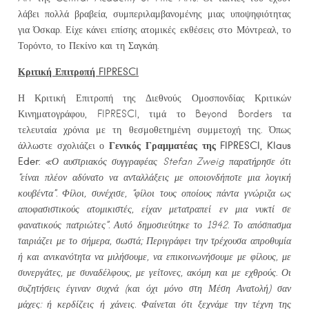
λάβει πολλά βραβεία, συμπεριλαμβανομένης μιας υποψηφιότητας
για Όσκαρ. Είχε κάνει επίσης ατομικές εκθέσεις στο Μόντρεαλ, το
Τορόντο, το Πεκίνο και τη Σαγκάη.
Κριτική Επιτροπή
FIPRESCI
Η Κριτική Επιτροπή της Διεθνούς Ομοσπονδίας Κριτικών
Κινηματογράφου, FIPRESCI, τιμά το Beyond Borders τα
τελευταία χρόνια με τη θεσμοθετημένη συμμετοχή της. Όπως
Γενικός Γραμματέας της FIPRESCI, Klaus
άλλωστε σχολιάζει ο
Eder:
«Ο αυστριακός συγγραφέας Stefan Zweig παρατήρησε ότι
“είναι πλέον αδύνατο να ανταλλάξεις με οποιονδήποτε μια λογική
κουβέντα”. Φίλοι, συνέχισε, “φίλοι τους οποίους πάντα γνώριζα ως
αποφασιστικούς ατομικιστές, είχαν μετατραπεί εν μια νυκτί σε
φανατικούς πατριώτες”. Αυτό δημοσιεύτηκε το 1942. Το απόσπασμα
ταιριάζει με το σήμερα, σωστά; Περιγράφει την τρέχουσα απροθυμία
ή και ανικανότητα να μιλήσουμε, να επικοινωνήσουμε με φίλους, με
συνεργάτες, με συναδέλφους, με γείτονες, ακόμη και με εχθρούς. Οι
συζητήσεις έγιναν συχνά (και όχι μόνο στη Μέση Ανατολή) σαν
μάχες: ή κερδίζεις ή χάνεις. Φαίνεται ότι ξεχνάμε την τέχνη της