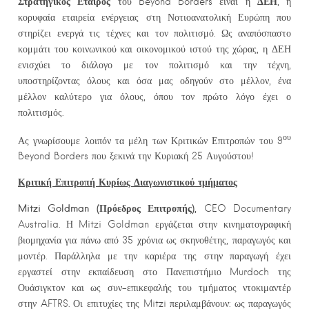
Στρατηγικός Εταίρος
ΔΕΗ
του Beyond Borders είναι η
, η
κορυφαία εταιρεία ενέργειας στη Νοτιοανατολική Ευρώπη που
στηρίζει ενεργά τις τέχνες και τον πολιτισμό. Ως αναπόσπαστο
κομμάτι του κοινωνικού και οικονομικού ιστού της χώρας, η ΔΕΗ
ενισχύει το διάλογο με τον πολιτισμό και την τέχνη,
υποστηρίζοντας όλους και όσα μας οδηγούν στο μέλλον, ένα
μέλλον καλύτερο για όλους, όπου τον πρώτο λόγο έχει ο
πολιτισμός.
ου
Ας γνωρίσουμε λοιπόν τα μέλη των Κριτικών Επιτροπών του 9
Beyond Borders που ξεκινά την Κυριακή 25 Αυγούστου!
Κριτική Επιτροπή Κυρίως Διαγωνιστικού τμήματος
Mitzi
Goldman
(Πρόεδρος Επιτροπής),
CEO Documentary
Australia. Η Mitzi Goldman εργάζεται στην κινηματογραφική
βιομηχανία για πάνω από 35 χρόνια ως σκηνοθέτης, παραγωγός και
μοντέρ. Παράλληλα με την καριέρα της στην παραγωγή έχει
εργαστεί στην εκπαίδευση στο Πανεπιστήμιο Murdoch της
Ουάσιγκτον και ως συν-επικεφαλής του τμήματος ντοκιμαντέρ
στην AFTRS. Οι επιτυχίες της Mitzi περιλαμβάνουν: ως παραγωγός