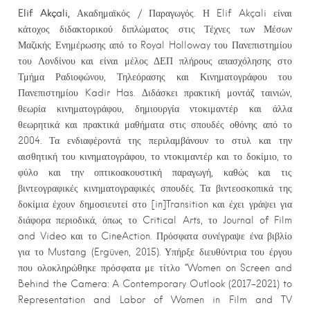
Elif Akçal
i
,
Ακαδημαϊκός / Παραγωγός. Η Elif Akçali είναι
κάτοχος διδακτορικού διπλώματος στις Τέχνες των Μέσων
Μαζικής Ενημέρωσης από το Royal Holloway του Πανεπιστημίου
του Λονδίνου και είναι μέλος ΔΕΠ πλήρους απασχόλησης στο
Τμήμα Ραδιοφώνου, Τηλεόρασης και Κινηματογράφου του
Πανεπιστημίου Kadir Has. Διδάσκει πρακτική μοντάζ ταινιών,
θεωρία κινηματογράφου, δημιουργία ντοκιμαντέρ και άλλα
θεωρητικά και πρακτικά μαθήματα στις σπουδές οθόνης από το
2004. Τα ενδιαφέροντά της περιλαμβάνουν το στυλ και την
αισθητική του κινηματογράφου, το ντοκιμαντέρ και το δοκίμιο, το
φύλο και την οπτικοακουστική παραγωγή, καθώς και τις
βιντεογραφικές κινηματογραφικές σπουδές. Τα βιντεοσκοπικά της
δοκίμια έχουν δημοσιευτεί στο [in]Transition και έχει γράψει για
διάφορα περιοδικά, όπως το Critical Arts, το Journal of Film
and Video και το CineAction. Πρόσφατα συνέγραψε ένα βιβλίο
για το Mustang (Ergüven, 2015). Υπήρξε διευθύντρια του έργου
που ολοκληρώθηκε πρόσφατα με τίτλο “Women on Screen and
Behind the Camera: A Contemporary Outlook (2017-2021) to
Representation and Labor of Women in Film and TV