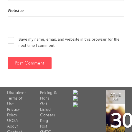
Website
Save my name, email, and website in this browser for the
next time I comment.
Disclaimer
Pricing &
ATHE
Terms of
Plans
NS
Use
Get
3
Privacy
Listed
Policy
Careers
UCSA
Blog
About
Post
Contact
GNTO