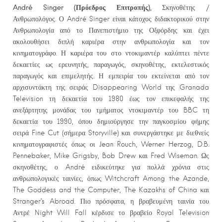
André Singer (Πρόεδρος Επιτροπής),
Σκηνοθέτης /
Ανθρωπολόγος. Ο André Singer είναι κάτοχος διδακτορικού στην
Ανθρωπολογία από το Πανεπιστήμιο της Οξφόρδης και έχει
ακολουθήσει διπλή καριέρα στην ανθρωπολογία και τον
κινηματογράφο. Η καριέρα του στο ντοκιμαντέρ καλύπτει πέντε
δεκαετίες ως ερευνητής, παραγωγός, σκηνοθέτης, εκτελεστικός
παραγωγός και επιμελητής. Η εμπειρία του εκτείνεται από τον
αρχισυντάκτη της σειράς Disappearing World της Granada
Television τη δεκαετία του 1980 έως τον επικεφαλής της
ανεξάρτητης μονάδας του τμήματος ντοκιμαντέρ του BBC τη
δεκαετία του 1990, όπου δημιούργησε την παγκοσμίου φήμης
σειρά Fine Cut (σήμερα Storyville) και συνεργάστηκε με διεθνείς
κινηματογραφιστές όπως οι Jean Rouch, Werner Herzog, D.B.
Pennebaker, Mike Grigsby, Bob Drew και Fred Wiseman. Ως
σκηνοθέτης, ο André ειδικεύτηκε για πολλά χρόνια στις
ανθρωπολογικές ταινίες, όπως Witchcraft Among the Azande,
The Goddess and the Computer, The Kazakhs of China και
Stranger’s Abroad. Πιο πρόσφατα, η βραβευμένη ταινία του
Αντρέ Night Will Fall κέρδισε το βραβείο Royal Television