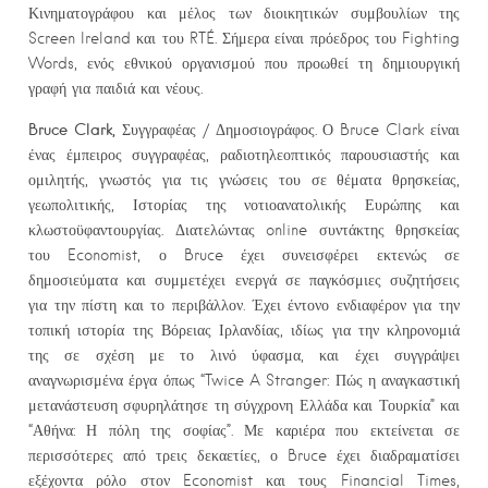
Κινηματογράφου και μέλος των διοικητικών συμβουλίων της
Screen Ireland και του RTÉ. Σήμερα είναι πρόεδρος του Fighting
Words, ενός εθνικού οργανισμού που προωθεί τη δημιουργική
γραφή για παιδιά και νέους.
Bruce Clark,
Συγγραφέας / Δημοσιογράφος. Ο Bruce Clark είναι
ένας έμπειρος συγγραφέας, ραδιοτηλεοπτικός παρουσιαστής και
ομιλητής, γνωστός για τις γνώσεις του σε θέματα θρησκείας,
γεωπολιτικής, Ιστορίας της νοτιοανατολικής Ευρώπης και
κλωστοϋφαντουργίας. Διατελώντας online συντάκτης θρησκείας
του Economist, ο Bruce έχει συνεισφέρει εκτενώς σε
δημοσιεύματα και συμμετέχει ενεργά σε παγκόσμιες συζητήσεις
για την πίστη και το περιβάλλον. Έχει έντονο ενδιαφέρον για την
τοπική ιστορία της Βόρειας Ιρλανδίας, ιδίως για την κληρονομιά
της σε σχέση με το λινό ύφασμα, και έχει συγγράψει
αναγνωρισμένα έργα όπως “Twice A Stranger: Πώς η αναγκαστική
μετανάστευση σφυρηλάτησε τη σύγχρονη Ελλάδα και Τουρκία” και
“Αθήνα: Η πόλη της σοφίας”. Με καριέρα που εκτείνεται σε
περισσότερες από τρεις δεκαετίες, ο Bruce έχει διαδραματίσει
εξέχοντα ρόλο στον Economist και τους Financial Times,