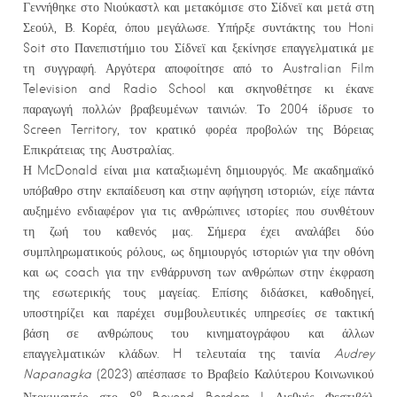
Γεννήθηκε στο Νιούκαστλ και μετακόμισε στο Σίδνεϊ και μετά στη
Σεούλ, Β. Κορέα, όπου μεγάλωσε. Υπήρξε συντάκτης του Honi
Soit στο Πανεπιστήμιο του Σίδνεϊ και ξεκίνησε επαγγελματικά με
τη συγγραφή. Αργότερα αποφοίτησε από το Australian Film
Television and Radio School και σκηνοθέτησε κι έκανε
παραγωγή πολλών βραβευμένων ταινιών. Το 2004 ίδρυσε το
Screen Territory, τον κρατικό φορέα προβολών της Βόρειας
Επικράτειας της Αυστραλίας.
Η McDonald είναι μια καταξιωμένη δημιουργός. Με ακαδημαϊκό
υπόβαθρο στην εκπαίδευση και στην αφήγηση ιστοριών, είχε πάντα
αυξημένο ενδιαφέρον για τις ανθρώπινες ιστορίες που συνθέτουν
τη ζωή του καθενός μας. Σήμερα έχει αναλάβει δύο
συμπληρωματικούς ρόλους, ως δημιουργός ιστοριών για την οθόνη
και ως coach για την ενθάρρυνση των ανθρώπων στην έκφραση
της εσωτερικής τους μαγείας. Επίσης διδάσκει, καθοδηγεί,
υποστηρίζει και παρέχει συμβουλευτικές υπηρεσίες σε τακτική
βάση σε ανθρώπους του κινηματογράφου και άλλων
επαγγελματικών κλάδων. H τελευταία της ταινία
Audrey
Napanagka
(2023) απέσπασε το Βραβείο Καλύτερου Κοινωνικού
ο
Ντοκιμαντέρ στο 8
Beyond Borders | Διεθνές Φεστιβάλ