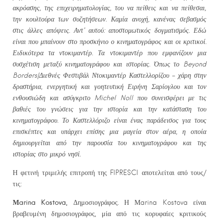
ακρόασης, της επιχειρηματολογίας, του να πείθεις και να πείθεσαι,
την κουλτούρα των συζητήσεων. Καμία ανοχή, κανένας σεβασμός
στις άλλες απόψεις. Αντ’ αυτού: αποστομωτικός δογματισμός. Εδώ
είναι που μπαίνουν στο προσκήνιο ο κινηματογράφος και οι κριτικοί.
Ειδικότερα τα ντοκιμαντέρ. Τα ντοκιμαντέρ που εμφανίζουν μια
συσχέτιση μεταξύ κινηματογράφου και ιστορίας. Όπως το Beyond
Borders|Διεθνές Φεστιβάλ Ντοκιμαντέρ Καστελλορίζου – χάρη στην
δραστήρια, ενεργητική και γοητευτική Ειρήνη Σαρίογλου και τον
ενθουσιώδη και ασύγκριτο Michel Noll που συνεισφέρει με τις
βαθιές του γνώσεις για την ιστορία και την κατάσταση του
κινηματογράφου. Το Καστελλόριζο είναι ένας παράδεισος για τους
επισκέπτες και υπάρχει επίσης μια μαγεία στον αέρα, η οποία
δημιουργείται από την παρουσία του κινηματογράφου και της
ιστορίας στο μικρό νησί.
Η φετινή τριμελής επιτροπή της FIPRESCI αποτελείται από τους/
τις:
Μarina Kostova,
Δημοσιογράφος. Η Μarina Kostova είναι
βραβευμένη δημοσιογράφος, μία από τις κορυφαίες κριτικούς