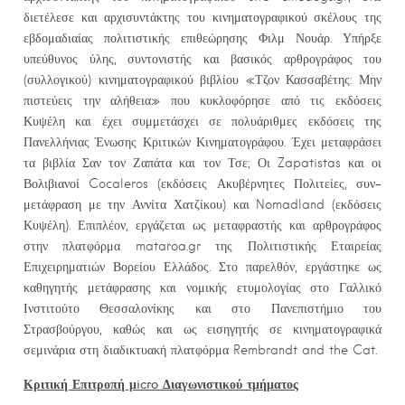
διετέλεσε και αρχισυντάκτης του κινηματογραφικού σκέλους της
εβδομαδιαίας πολιτιστικής επιθεώρησης Φιλμ Νουάρ. Υπήρξε
υπεύθυνος ύλης, συντονιστής και βασικός αρθρογράφος του
(συλλογικού) κινηματογραφικού βιβλίου «Τζον Κασσαβέτης: Μην
πιστεύεις την αλήθεια» που κυκλοφόρησε από τις εκδόσεις
Κυψέλη και έχει συμμετάσχει σε πολυάριθμες εκδόσεις της
Πανελλήνιας Ένωσης Κριτικών Κινηματογράφου. Έχει μεταφράσει
τα βιβλία Σαν τον Ζαπάτα και τον Τσε; Οι Zapatistas και οι
Βολιβιανοί Cocaleros (εκδόσεις Ακυβέρνητες Πολιτείες, συν-
μετάφραση με την Αννίτα Χατζίκου) και Nomadland (εκδόσεις
Κυψέλη). Επιπλέον, εργάζεται ως μεταφραστής και αρθρογράφος
στην πλατφόρμα mataroa.gr της Πολιτιστικής Εταιρείας
Επιχειρηματιών Βορείου Ελλάδος. Στο παρελθόν, εργάστηκε ως
καθηγητής μετάφρασης και νομικής ετυμολογίας στο Γαλλικό
Ινστιτούτο Θεσσαλονίκης και στο Πανεπιστήμιο του
Στρασβούργου, καθώς και ως εισηγητής σε κινηματογραφικά
σεμινάρια στη διαδικτυακή πλατφόρμα Rembrandt and the Cat.
Κριτική Επιτροπή μ
icro
Διαγωνιστικού τμήματος