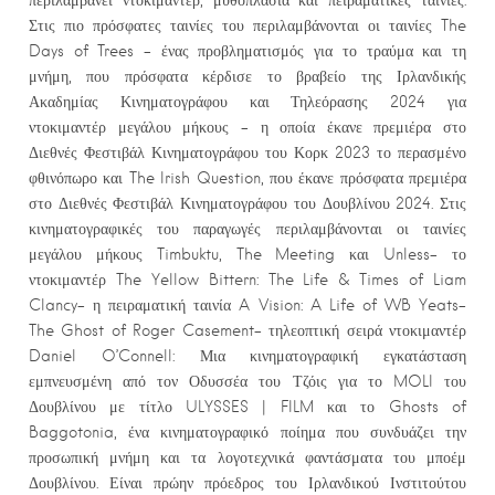
Στις πιο πρόσφατες ταινίες του περιλαμβάνονται οι ταινίες The
Days of Trees – ένας προβληματισμός για το τραύμα και τη
μνήμη, που πρόσφατα κέρδισε το βραβείο της Ιρλανδικής
Ακαδημίας Κινηματογράφου και Τηλεόρασης 2024 για
ντοκιμαντέρ μεγάλου μήκους – η οποία έκανε πρεμιέρα στο
Διεθνές Φεστιβάλ Κινηματογράφου του Κορκ 2023 το περασμένο
φθινόπωρο και The Irish Question, που έκανε πρόσφατα πρεμιέρα
στο Διεθνές Φεστιβάλ Κινηματογράφου του Δουβλίνου 2024. Στις
κινηματογραφικές του παραγωγές περιλαμβάνονται οι ταινίες
μεγάλου μήκους Timbuktu, The Meeting και Unless- το
ντοκιμαντέρ The Yellow Bittern: The Life & Times of Liam
Clancy- η πειραματική ταινία A Vision: A Life of WB Yeats-
The Ghost of Roger Casement- τηλεοπτική σειρά ντοκιμαντέρ
Daniel O’Connell: Μια κινηματογραφική εγκατάσταση
εμπνευσμένη από τον Οδυσσέα του Τζόις για το MOLI του
Δουβλίνου με τίτλο ULYSSES | FILM και το Ghosts of
Baggotonia, ένα κινηματογραφικό ποίημα που συνδυάζει την
προσωπική μνήμη και τα λογοτεχνικά φαντάσματα του μποέμ
Δουβλίνου. Είναι πρώην πρόεδρος του Ιρλανδικού Ινστιτούτου