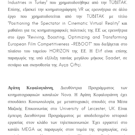
Industries in Turkey” που χρηματοδοτήθηκε από την TÜBİTAK.
Επίσης, εξασκεί την κινηματογράφηση VR ως ερευνήτρια σε άλλο
έργο που χρηματοδοτείται από την TÜBİTAK με τίτλο
“Positioning the Spectator in Cinematic Virtual Reality” και
μαθαίνει για τις κινηματογραφικές πολιτικές της ΕΕ ως ερευνήτρια
στο έργο “Reviving, Boosting, Optimizing and Transforming
European Film Competitiveness -REBOOT” που διεξάγεται στο
πλαίσιο του ταμείου HORIZON της ΕΕ. Η Elif είναι επίσης
παραγωγός της υπό εξέλιξη ταινίας μεγάλου μήκους Saadet, σε
σενάριο και σκηνοθεσία της Ayça Çiftçi.
Αγάπη Κεφαλογιάννη,
Διευθύντρια Προγράμματος των
κινηματογραφικών καναλιών Nova. Η Αγάπη Κεφαλογιάννη έχει
σπουδάσει Κοινωνιολογία, με μεταπτυχιακές σπουδές στα Μέσα
Μαζικής Επικοινωνίας στο University of Leicester, UK. Είναι
έμπειρη Διευθύντρια Προγράμματος με αποδεδειγμένο ιστορικό
εργασίας στον κλάδο των τηλεπικοινωνιών. Έχει εργαστεί στο
κανάλι MEGA ως παραγωγός στον τομέα της ψυχαγωγίας, ενώ