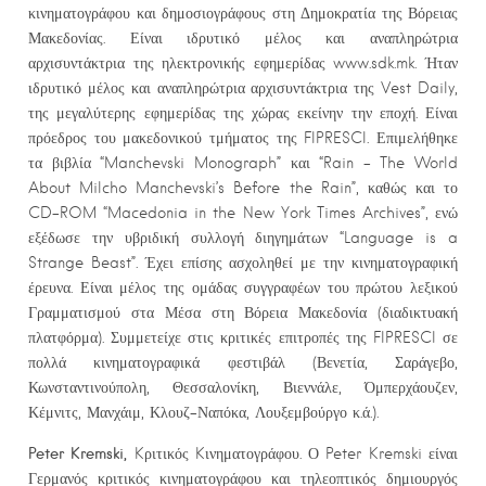
κινηματογράφου και δημοσιογράφους στη Δημοκρατία της Βόρειας
Μακεδονίας. Είναι ιδρυτικό μέλος και αναπληρώτρια
αρχισυντάκτρια της ηλεκτρονικής εφημερίδας www.sdk.mk. Ήταν
ιδρυτικό μέλος και αναπληρώτρια αρχισυντάκτρια της Vest Daily,
της μεγαλύτερης εφημερίδας της χώρας εκείνην την εποχή. Είναι
πρόεδρος του μακεδονικού τμήματος της FIPRESCI. Επιμελήθηκε
τα βιβλία “Manchevski Monograph” και “Rain – The World
About Milcho Manchevski’s Before the Rain”, καθώς και το
CD-ROM “Macedonia in the New York Times Archives”, ενώ
εξέδωσε την υβριδική συλλογή διηγημάτων “Language is a
Strange Beast”. Έχει επίσης ασχοληθεί με την κινηματογραφική
έρευνα. Είναι μέλος της ομάδας συγγραφέων του πρώτου λεξικού
Γραμματισμού στα Μέσα στη Βόρεια Μακεδονία (διαδικτυακή
πλατφόρμα). Συμμετείχε στις κριτικές επιτροπές της FIPRESCI σε
πολλά κινηματογραφικά φεστιβάλ (Βενετία, Σαράγεβο,
Κωνσταντινούπολη, Θεσσαλονίκη, Βιεννάλε, Όμπερχάουζεν,
Κέμνιτς, Μανχάιμ, Κλουζ-Ναπόκα, Λουξεμβούργο κ.ά.).
Peter Kremski,
Kριτικός Kινηματογράφου. Ο Peter Kremski είναι
Γερμανός κριτικός κινηματογράφου και τηλεοπτικός δημιουργός