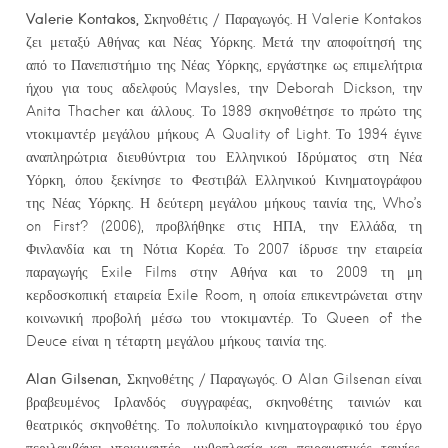
Valerie Kontakos,
Σκηνοθέτις / Παραγωγός. Η Valerie Kontakos
ζει μεταξύ Αθήνας και Νέας Υόρκης. Μετά την αποφοίτησή της
από το Πανεπιστήμιο της Νέας Υόρκης, εργάστηκε ως επιμελήτρια
ήχου για τους αδελφούς Maysles, την Deborah Dickson, την
Anita Thacher και άλλους. Το 1989 σκηνοθέτησε το πρώτο της
ντοκιμαντέρ μεγάλου μήκους A Quality of Light. Το 1994 έγινε
αναπληρώτρια διευθύντρια του Ελληνικού Ιδρύματος στη Νέα
Υόρκη, όπου ξεκίνησε το Φεστιβάλ Ελληνικού Κινηματογράφου
της Νέας Υόρκης. Η δεύτερη μεγάλου μήκους ταινία της, Who’s
on First? (2006), προβλήθηκε στις ΗΠΑ, την Ελλάδα, τη
Φινλανδία και τη Νότια Κορέα. Το 2007 ίδρυσε την εταιρεία
παραγωγής Exile Films στην Αθήνα και το 2009 τη μη
κερδοσκοπική εταιρεία Exile Room, η οποία επικεντρώνεται στην
κοινωνική προβολή μέσω του ντοκιμαντέρ. Το Queen of the
Deuce είναι η τέταρτη μεγάλου μήκους ταινία της.
Alan
Gilsenan
,
Σκηνοθέτης / Παραγωγός. Ο Alan Gilsenan είναι
βραβευμένος Ιρλανδός συγγραφέας, σκηνοθέτης ταινιών και
θεατρικός σκηνοθέτης. Το πολυποίκιλο κινηματογραφικό του έργο
περιλαμβάνει ντοκιμαντέρ, μυθοπλασία και πειραματικές ταινίες.