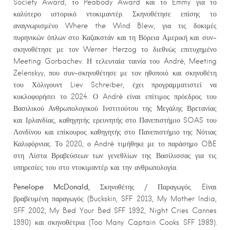
Society Award, το Peabody Award και το Emmy για το
καλύτερο ιστορικό ντοκιμαντέρ. Σκηνοθέτησε επίσης το
αναγνωρισμένο Where the Wind Blew, για τις δοκιμές
πυρηνικών όπλων στο Καζακστάν και τη Βόρεια Αμερική και συν-
σκηνοθέτησε με τον Werner Herzog το διεθνώς επιτυχημένο
Meeting Gorbachev. Η τελευταία ταινία του André, Meeting
Zelenskyy, που συν-σκηνοθέτησε με τον ηθοποιό και σκηνοθέτη
του Χόλιγουντ Liev Schreiber, έχει προγραμματιστεί να
κυκλοφορήσει το 2024. Ο André είναι επίτιμος πρόεδρος του
Βασιλικού Ανθρωπολογικού Ινστιτούτου της Μεγάλης Βρετανίας
και Ιρλανδίας, καθηγητής ερευνητής στο Πανεπιστήμιο SOAS του
Λονδίνου και επίκουρος καθηγητής στο Πανεπιστήμιο της Νότιας
Καλιφόρνιας. Το 2020, ο André τιμήθηκε με το παράσημο OBE
στη Λίστα Βραβεύσεων των γενεθλίων της Βασίλισσας για τις
υπηρεσίες του στο ντοκιμαντέρ και την ανθρωπολογία.
Penelope
McDonald
,
Σκηνοθέτης / Παραγωγός. Eίναι
βραβευμένη παραγωγός (Buckskin, SFF 2013, My Mother India,
SFF 2002, My Bed Your Bed SFF 1992, Night Cries Cannes
1990) και σκηνοθέτρια (Too Many Captain Cooks SFF 1989).