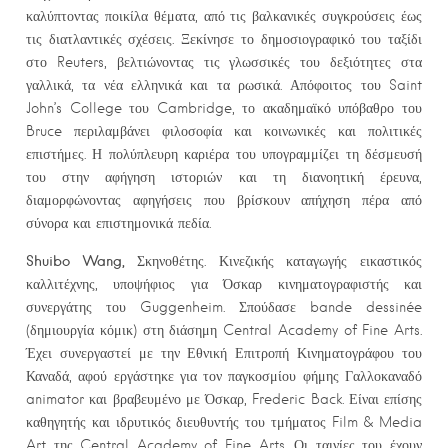
καλύπτοντας ποικίλα θέματα, από τις βαλκανικές συγκρούσεις έως
τις διατλαντικές σχέσεις. Ξεκίνησε το δημοσιογραφικό του ταξίδι
στο Reuters, βελτιώνοντας τις γλωσσικές του δεξιότητες στα
γαλλικά, τα νέα ελληνικά και τα ρωσικά. Απόφοιτος του Saint
John’s College του Cambridge, το ακαδημαϊκό υπόβαθρο του
Bruce περιλαμβάνει φιλοσοφία και κοινωνικές και πολιτικές
επιστήμες. Η πολύπλευρη καριέρα του υπογραμμίζει τη δέσμευσή
του στην αφήγηση ιστοριών και τη διανοητική έρευνα,
διαμορφώνοντας αφηγήσεις που βρίσκουν απήχηση πέρα από
σύνορα και επιστημονικά πεδία.
Shuibo Wang,
Σκηνοθέτης. Κινεζικής καταγωγής εικαστικός
καλλιτέχνης, υποψήφιος για Όσκαρ κινηματογραφιστής και
συνεργάτης του Guggenheim. Σπούδασε bande dessinée
(δημιουργία κόμικ) στη διάσημη Central Academy of Fine Arts.
Έχει συνεργαστεί με την Εθνική Επιτροπή Κινηματογράφου του
Καναδά, αφού εργάστηκε για τον παγκοσμίου φήμης Γαλλοκαναδό
animator και βραβευμένο με Όσκαρ, Frederic Back. Είναι επίσης
καθηγητής και ιδρυτικός διευθυντής του τμήματος Film & Media
Art της Central Academy of Fine Arts. Οι ταινίες του έχουν