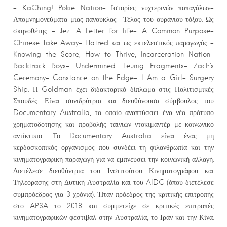
– KaChing! Pokie Nation- Ιστορίες νυχτερινών παπαγάλων-
Απομνημονεύματα μιας πανούκλας- Τέλος του ουράνιου τόξου. Ως
σκηνοθέτης – Jez: A Letter for life- A Common Purpose-
Chinese Take Away- Hatred και ως εκτελεστικός παραγωγός –
Knowing the Score, How to Thrive, Incarceration Nation-
Backtrack Boys- Undermined: Leunig Fragments- Zach’s
Ceremony- Constance on the Edge- I Am a Girl- Surgery
Ship. Η Goldman έχει διδακτορικό δίπλωμα στις Πολιτισμικές
Σπουδές. Είναι συνιδρύτρια και διευθύνουσα σύμβουλος του
Documentary Australia, το οποίο αναπτύσσει ένα νέο πρότυπο
χρηματοδότησης και προβολής ταινιών ντοκιμαντέρ με κοινωνικό
αντίκτυπο. Το Documentary Australia είναι ένας μη
κερδοσκοπικός οργανισμός που συνδέει τη φιλανθρωπία και την
κινηματογραφική παραγωγή για να εμπνεύσει την κοινωνική αλλαγή.
Διετέλεσε διευθύντρια του Ινστιτούτου Κινηματογράφου και
Τηλεόρασης στη Δυτική Αυστραλία και του AIDC (όπου διετέλεσε
συμπρόεδρος για 3 χρόνια). Ήταν πρόεδρος της κριτικής επιτροπής
στο APSA το 2018 και συμμετείχε σε κριτικές επιτροπές
κινηματογραφικών φεστιβάλ στην Αυστραλία, το Ιράν και την Κίνα.