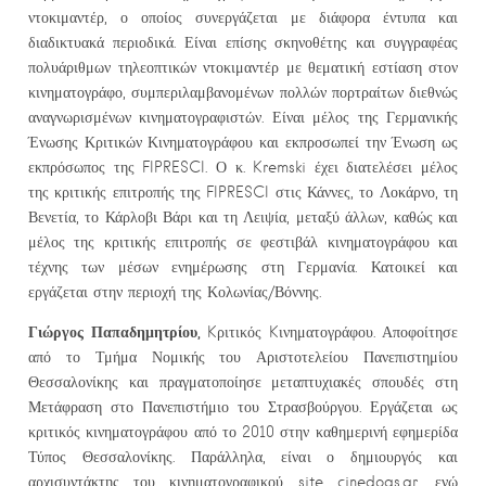
ντοκιμαντέρ, ο οποίος συνεργάζεται με διάφορα έντυπα και
διαδικτυακά περιοδικά. Είναι επίσης σκηνοθέτης και συγγραφέας
πολυάριθμων τηλεοπτικών ντοκιμαντέρ με θεματική εστίαση στον
κινηματογράφο, συμπεριλαμβανομένων πολλών πορτραίτων διεθνώς
αναγνωρισμένων κινηματογραφιστών. Είναι μέλος της Γερμανικής
Ένωσης Κριτικών Κινηματογράφου και εκπροσωπεί την Ένωση ως
εκπρόσωπος της FIPRESCI. Ο κ. Kremski έχει διατελέσει μέλος
της κριτικής επιτροπής της FIPRESCI στις Κάννες, το Λοκάρνο, τη
Βενετία, το Κάρλοβι Βάρι και τη Λειψία, μεταξύ άλλων, καθώς και
μέλος της κριτικής επιτροπής σε φεστιβάλ κινηματογράφου και
τέχνης των μέσων ενημέρωσης στη Γερμανία. Κατοικεί και
εργάζεται στην περιοχή της Κολωνίας/Βόννης.
Γιώργος Παπαδημητρίου,
Kριτικός Kινηματογράφου. Αποφοίτησε
από το Τμήμα Νομικής του Αριστοτελείου Πανεπιστημίου
Θεσσαλονίκης και πραγματοποίησε μεταπτυχιακές σπουδές στη
Μετάφραση στο Πανεπιστήμιο του Στρασβούργου. Εργάζεται ως
κριτικός κινηματογράφου από το 2010 στην καθημερινή εφημερίδα
Τύπος Θεσσαλονίκης. Παράλληλα, είναι ο δημιουργός και
αρχισυντάκτης του κινηματογραφικού site cinedogs.gr, ενώ