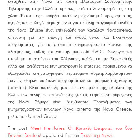
εντάχθηκε στην Nova, την πρώτη Πλατφόρμα Συνδρομητικής
Τηλεόρασης στην Ελλάδα, αμέσως μετά το λανσάρισμά της στη
χώρα. Έκτοτε έχει υπάρξει υπεύθυνη σχεδιασμού προγράμματος,
αγοράς και επιλογής περιεχομένου για τα κινηματογραφικά κανάλια
της Nova. Σήμερα είναι επικεφαλής των καναλιών Novacinema,
υπεύθυνη για την επιλογή και αγορά ξένου και Ελληνικού
προγράμματος για τα premium κινηματογραφικά κανάλια της
πλατφόρμας, καθώς και για την υπηρεσία SVOD. Συνεργάζεται
στενά με τα στούντιο του Χόλιγουντ, καθώς και με Ευρωπαϊκές
αλλά και ανεξάρτητες κινηματογραφικές εταιρείες, προκειμένου να
εξασφαλίσει κινηματογραφικό περιεχόμενο συμπεριλαμβανομένων
ταινιών, σειρών, παιδικών προγραμμάτων και μορφών ψυχαγωγίας
(formats). Είναι υπεύθυνη, μαζί με την ομάδα της, αξιολόγησης
Ελληνικών σεναρίων και ανάθεσης για τις ετήσιες συμπαραγωγές
της Nova. Σήμερα είναι Διευθύντρια Προγράμματος των
κινηματογραφικών καναλιών Nova cinema της Nova Greece,
μέλος του United Group.
The post
Meet the Juries: Οι Κριτικές Επιτροπές του 9ου
Beyond Borders!
appeared first on
Travelling News
.