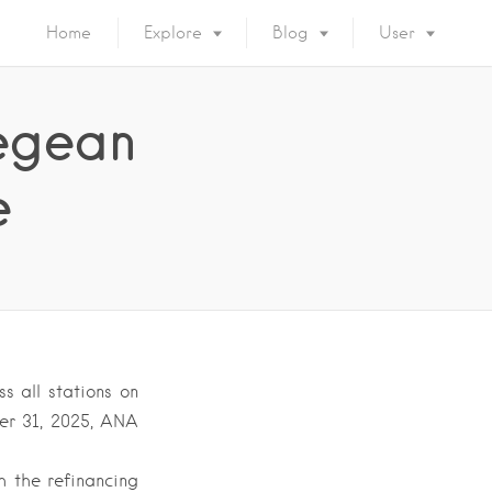
Home
Explore
Blog
User
Aegean
e
s all stations on
er 31, 2025, ANA
h the refinancing