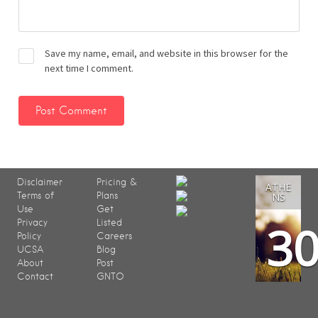
Save my name, email, and website in this browser for the
next time I comment.
Disclaimer
Pricing &
ATHE
Terms of
Plans
NS
Use
Get
3
Privacy
Listed
Policy
Careers
UCSA
Blog
About
Post
Contact
GNTO