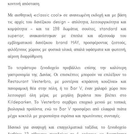
κοντινή απόσταση.
Με αισθητική «classic cool» σε ανανεωμένη εκδοχή και με βάση
τις αρχές του δανέζικου design – απλότητα, λειτουργικότητα και
κομψότητα – και τα 198 δωμάτια, σουίτες, standard και
superior, ανακαινίστηκαν με έπιπλα και αξεσουάρ του
εμβληματικού δανέζικου brand HAY, προσφέροντας ζεστούς,
φιλόξενους χώρους με φυσικά υλικά, απαλά υφάσματα και φωτεινή,
αέρινη διαρρύθμιση.
Το τετράστερο ξενοδοχείο προβάλλει επίσης την καλύτερη
γαστρονομία της Δανίας. Οι επισκέπτες μπορούν να επιλέξουν το
Restaurant Vesterbro, με μοντέρνα «πράσινη κουζίνα» και
πανοραμική θέα στην πόλη, ή το Bar V, έναν χαλαρό χώρο που
λειτουργεί όλη μέρα, με μεγάλη βεράντα που βλέπει στο
Kildeparken. Το Vesterbro σερβίρει εποχικό μενού με τοπικά,
βιολογικά προϊόντα, ενώ το Bar V προσφέρει από ελαφριά πιάτα
μέχρι κοκτέιλ με χειροποίητα σιρόπια και πρωτότυπες συνταγές.
Ιδανικό για αναψυχή και επαγγελματικά ταξίδια, το ξενοδοχείο
διαθέτει 13 αίθουσες συνεδρίων σε 4 ορόφους, με δυνατότητα