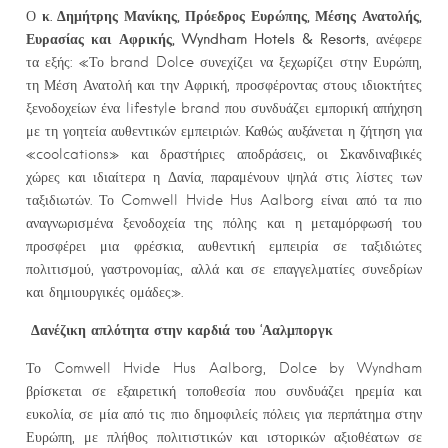
κ. Δημήτρης Μανίκης, Πρόεδρος Ευρώπης, Μέσης Ανατολής,
Ο
Ευρασίας και Αφρικής, Wyndham Hotels & Resorts
, ανέφερε
τα εξής: «Το brand Dolce συνεχίζει να ξεχωρίζει στην Ευρώπη,
τη Μέση Ανατολή και την Αφρική, προσφέροντας στους ιδιοκτήτες
ξενοδοχείων ένα lifestyle brand που συνδυάζει εμπορική απήχηση
με τη γοητεία αυθεντικών εμπειριών. Καθώς αυξάνεται η ζήτηση για
«coolcations» και δραστήριες αποδράσεις, οι Σκανδιναβικές
χώρες και ιδιαίτερα η Δανία, παραμένουν ψηλά στις λίστες των
ταξιδιωτών. Το Comwell Hvide Hus Aalborg είναι από τα πιο
αναγνωρισμένα ξενοδοχεία της πόλης και η μεταμόρφωσή του
προσφέρει μια φρέσκια, αυθεντική εμπειρία σε ταξιδιώτες
πολιτισμού, γαστρονομίας, αλλά και σε επαγγελματίες συνεδρίων
και δημιουργικές ομάδες».
Δανέζικη απλότητα στην καρδιά του ‘Ααλμποργκ
Το Comwell Hvide Hus Aalborg, Dolce by Wyndham
βρίσκεται σε εξαιρετική τοποθεσία που συνδυάζει ηρεμία και
ευκολία, σε μία από τις πιο δημοφιλείς πόλεις για περπάτημα στην
Ευρώπη, με πλήθος πολιτιστικών και ιστορικών αξιοθέατων σε