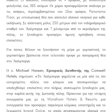
φιλοξενίας έως 365 ατόμων. Οι χώροι προσαρμόζονται ανάλογα με
τις ανάγκες, περιλαμβανομένου του 15ου ορόφου, Panorama
Floor, με εντυπωσιακή θέα που αποτελεί ιδανικό σκηνικό για κάθε
εκδήλωση. Σε απόσταση μόλις 250 μέτρων από τον σιδηροδρομικό
σταθμό του ‘Ααλμποργκ και 7 χιλιόμετρα από το αεροδρόμιο της
πόλης, το ξενοδοχείο προσφέρει άμεση πρόσβαση στους
επισκέπτες.
Για όσους θέλουν να ξεκινήσουν τη μέρα με γυμναστική, το
γυμναστήριο βρίσκεται στον τελευταίο όροφο με πανοραμική θέα
στο ‘Ααλμποργκ.
. Michael Hansen, Εμπορικός Διευθυντής της Comwell
Ο κ
Hotels
, σημείωσε: «Το ‘Ααλμποργκ φημίζεται ως μία από τις πιο
ευτυχισμένες πόλεις του κόσμου και ανυπομονούμε να
υποδεχθούμε επισκέπτες στο πλήρως ανανεωμένο ξενοδοχείο μας,
στην καρδιά αυτής της ζωντανής πόλης. Πρόκειται για την τέταρτη
συνεργασία μας με τη Wyndham Hotels & Resorts, μια
συνεργασία που προσφέρει παγκόσμια κλίμακα, υποστήριξη και το
ξεχωριστό brand Dolce, το οποίο ανταποκρίνεται ιδανικά στη