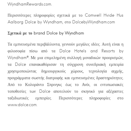
WyndhamRewards.com.
Περισσότερες πληροφορίες σχετικά με το Comwell Hvide Hus
Aalborg Dolce by Wyndham, στο DolcebyWyndham.com
Σχετικά με το
brand
Dolce by Wyndham
Τα εμπνευσμένα περιβάλλοντα, γεννούν μεγάλες ιδέες. Αυτή είναι η
φιλοσοφία πίσω από τα Dolce Hotels and Resorts by
Wyndham®. Με μια επιμελημένη συλλογή μοναδικών προορισμών,
τα Dolce επανακαθόρισαν τη σύγχρονη συνεδριακή εμπειρία
χρησιμοποιώντας δημιουργικούς χώρους, τεχνολογία αιχμής,
προγράμματα σωστής διατροφής και εμπνευσμένες δραστηριότητες.
Από το Κολοράντο Σπρινγκς έως το Ανόι, οι εντυπωσιακές
τοποθεσίες των Dolce αποτελούν το σκηνικό για αξέχαστες
ταξιδιωτικές εμπειρίες. Περισσότερες πληροφορίες στο
www.dolce.com.