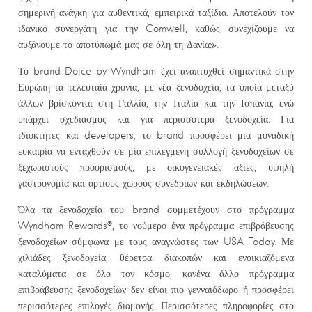
σημερινή ανάγκη για αυθεντικά, εμπειρικά ταξίδια. Αποτελούν τον
ιδανικό συνεργάτη για την Comwell, καθώς συνεχίζουμε να
αυξάνουμε το αποτύπωμά μας σε όλη τη Δανία».
Το brand Dolce by Wyndham έχει αναπτυχθεί σημαντικά στην
Ευρώπη τα τελευταία χρόνια, με νέα ξενοδοχεία, τα οποία μεταξύ
άλλων βρίσκονται στη Γαλλία, την Ιταλία και την Ισπανία, ενώ
υπάρχει σχεδιασμός και για περισσότερα ξενοδοχεία. Για
ιδιοκτήτες και developers, το brand προσφέρει μια μοναδική
ευκαιρία να ενταχθούν σε μία επιλεγμένη συλλογή ξενοδοχείων σε
ξεχωριστούς προορισμούς, με οικογενειακές αξίες, υψηλή
γαστρονομία και άρτιους χώρους συνεδρίων και εκδηλώσεων.
Όλα τα ξενοδοχεία του brand συμμετέχουν στο πρόγραμμα
Wyndham Rewards®, το νούμερο ένα πρόγραμμα επιβράβευσης
ξενοδοχείων σύμφωνα με τους αναγνώστες των USA Today. Με
χιλιάδες ξενοδοχεία, θέρετρα διακοπών και ενοικιαζόμενα
καταλύματα σε όλο τον κόσμο, κανένα άλλο πρόγραμμα
επιβράβευσης ξενοδοχείων δεν είναι πιο γενναιόδωρο ή προσφέρει
περισσότερες επιλογές διαμονής. Περισσότερες πληροφορίες στο