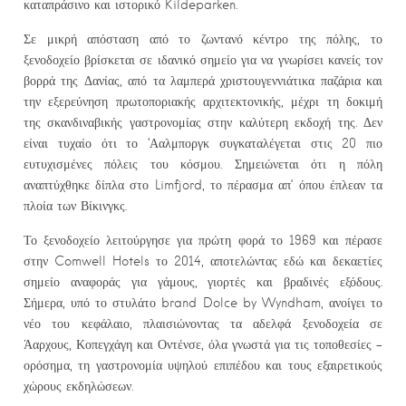
καταπράσινο και ιστορικό Kildeparken.
Σε μικρή απόσταση από το ζωντανό κέντρο της πόλης, το
ξενοδοχείο βρίσκεται σε ιδανικό σημείο για να γνωρίσει κανείς τον
βορρά της Δανίας, από τα λαμπερά χριστουγεννιάτικα παζάρια και
την εξερεύνηση πρωτοποριακής αρχιτεκτονικής, μέχρι τη δοκιμή
της σκανδιναβικής γαστρονομίας στην καλύτερη εκδοχή της. Δεν
είναι τυχαίο ότι το ‘Ααλμποργκ συγκαταλέγεται στις 20 πιο
ευτυχισμένες πόλεις του κόσμου. Σημειώνεται ότι η πόλη
αναπτύχθηκε δίπλα στο Limfjord, το πέρασμα απ’ όπου έπλεαν τα
πλοία των Βίκινγκς.
Το ξενοδοχείο λειτούργησε για πρώτη φορά το 1969 και πέρασε
στην Comwell Hotels το 2014, αποτελώντας εδώ και δεκαετίες
σημείο αναφοράς για γάμους, γιορτές και βραδινές εξόδους.
Σήμερα, υπό το στυλάτο brand Dolce by Wyndham, ανοίγει το
νέο του κεφάλαιο, πλαισιώνοντας τα αδελφά ξενοδοχεία σε
Άαρχους, Κοπεγχάγη και Οντένσε, όλα γνωστά για τις τοποθεσίες –
ορόσημα, τη γαστρονομία υψηλού επιπέδου και τους εξαιρετικούς
χώρους εκδηλώσεων.