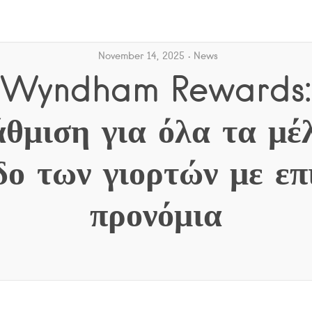
November 14, 2025
News
Wyndham Rewards:
θμιση για όλα τα μέ
δο των γιορτών με επ
προνόμια