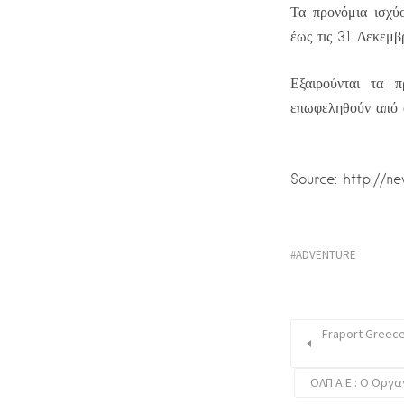
Τα προνόμια ισχύ
έως τις 31 Δεκεμβρ
Εξαιρούνται τα 
επωφεληθούν από α
Source: http://n
ADVENTURE
Fraport Greece
ΟΛΠ Α.Ε.: Ο Οργα