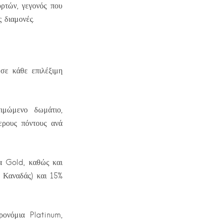
ρτών, γεγονός που
 διαμονές.
 σε κάθε επιλέξιμη
ιμώμενο δωμάτιο,
ερους πόντους ανά
α Gold, καθώς και
 Καναδάς) και 15%
ρονόμια Platinum,