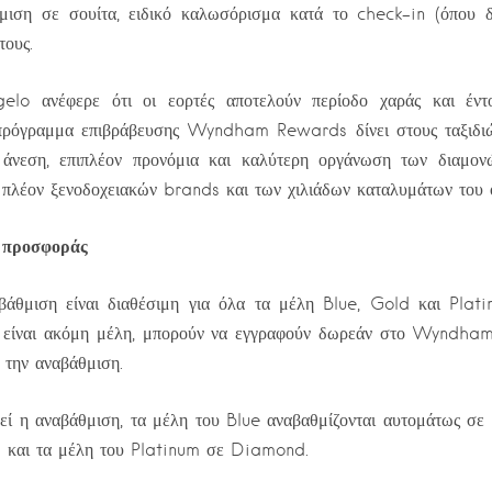
μιση σε σουίτα, ειδικό καλωσόρισμα κατά το check-in (όπου δι
τους.
lo ανέφερε ότι οι εορτές αποτελούν περίοδο χαράς και έντον
ο πρόγραμμα επιβράβευσης Wyndham Rewards δίνει στους ταξιδιώ
άνεση, επιπλέον προνόμια και καλύτερη οργάνωση των διαμον
 πλέον ξενοδοχειακών brands και των χιλιάδων καταλυμάτων του 
ς προσφοράς
βάθμιση είναι διαθέσιμη για όλα τα μέλη Blue, Gold και Plat
ν είναι ακόμη μέλη, μπορούν να εγγραφούν δωρεάν στο Wyndh
 την αναβάθμιση.
εί η αναβάθμιση, τα μέλη του Blue αναβαθμίζονται αυτομάτως σε
 και τα μέλη του Platinum σε Diamond.