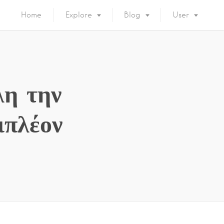
Home
Explore
Blog
User
λη την
ιπλέον