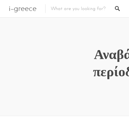
i-greece
Αναβά
περίο