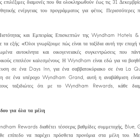
ις επιλέξιμες διαμονές που θα ολοκληρωθούν έως τις 31 Δεκεμβρίο
θητικής ενέργειας του προγράμματος για φέτος. Περισσότερες π
Πιστότητας και Εμπειρίας Επισκεπτών της Wyndham Hotels & 
τα εξής: «Όλοι γνωρίζουμε πώς είναι τα ταξίδια αυτή την εποχή 
τωμένα αυτοκίνητα και οικογενειακές συγκεντρώσεις που πάν
ικούς επιπλέον καλεσμένους. Η Wyndham είναι εδώ για να βοηθήσ
ρευση σε ένα Days Inn, για ένα σαββατοκύριακο σε ένα La Qui
ση σε ένα υπέροχο Wyndham Grand, αυτή η αναβάθμιση είναι
στους ταξιδιώτες ότι με το Wyndham Rewards, κάθε διαμ
δου για όλα τα μέλη
dham Rewards διαθέτει τέσσερις βαθμίδες συμμετοχής, Blue, G
ε επίπεδο να παρέχει πρόσθετα προνόμια στα μέλη του. Με