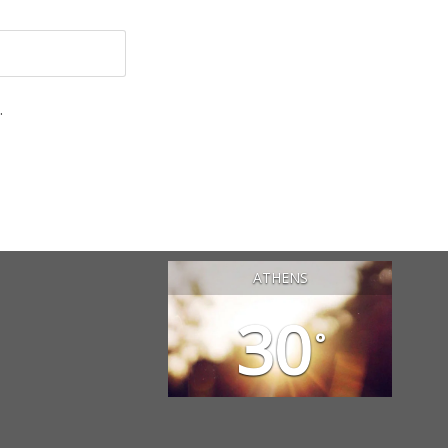
.
ATHENS
30
°