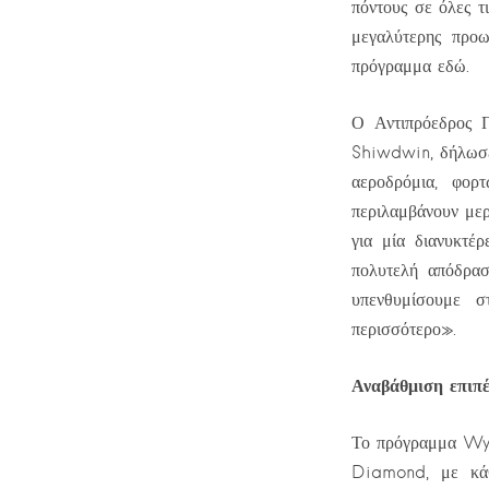
πόντους σε όλες τ
μεγαλύτερης προω
πρόγραμμα εδώ.
Ο Αντιπρόεδρος 
Shiwdwin, δήλωσε 
αεροδρόμια, φορ
περιλαμβάνουν μερ
για μία διανυκτέ
πολυτελή απόδρα
υπενθυμίσουμε 
περισσότερο».
Αναβάθμιση επιπέ
Το πρόγραμμα Wyn
Diamond, με κάθ