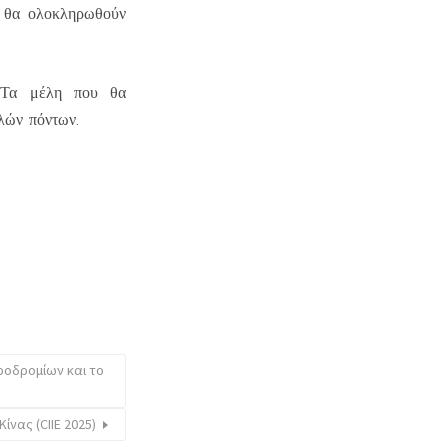
υ θα ολοκληρωθούν
. Τα μέλη που θα
λών πόντων.
εροδρομίων και το
ίνας (CIIE 2025)