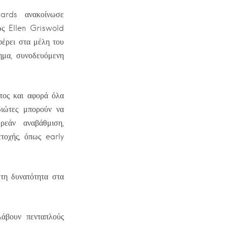
ards ανακοίνωσε
ως Ellen Griswold
έρει στα μέλη του
ημα, συνοδευόμενη
τος και αφορά όλα
ιώτες μπορούν να
εάν αναβάθμιση,
τοχής, όπως early
τη δυνατότητα στα
άβουν πενταπλούς