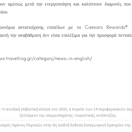
ουν αμέσως μετά την ενεργοποίηση και καλύπτουν διαμονές πο
ίου.
προνόμια αντιστοίχισης επιπέδων με το Caesars Rewards®
υτή την αναβάθμιση δεν είναι επιλέξιμα για την προσφορά πενταπ
ews.travelling.gr/category/news-in-english/
: Η ανοδική επιβατική κίνηση του 2025, η πορεία των 14 περιφερειακών α
ζητούμενο της ισορροπημένης τουριστικής ανάπτυξης
νισμός Λιμένος Πειραιώς στην 8η Διεθνή Έκθεση Εισαγωγικού Εμπορίου της Κ