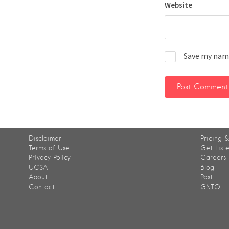
Website
Save my name
Disclaimer
Pricing &
Terms of Use
Get List
Privacy Policy
Careers
UCSA
Blog
About
Post
Contact
GNTO