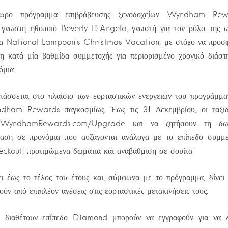
δωρο πρόγραμμα επιβράβευσης ξενοδοχείων Wyndham Rew
 γνωστή ηθοποιό Beverly D’Angelo, γνωστή για τον ρόλο της 
νία National Lampoon’s Christmas Vacation, με στόχο να προσφ
η κατά μία βαθμίδα συμμετοχής για περιορισμένο χρονικό διάστ
όμια.
τάσσεται στο πλαίσιο των εορταστικών ενεργειών του προγράμμα
dham Rewards παγκοσμίως. Έως τις 31 Δεκεμβρίου, οι ταξιδ
 WyndhamRewards.com/Upgrade και να ζητήσουν τη δωρ
αση σε προνόμια που αυξάνονται ανάλογα με το επίπεδο συμμε
eckout, προτιμώμενα δωμάτια και αναβάθμιση σε σουίτα.
ι έως το τέλος του έτους και, σύμφωνα με το πρόγραμμα, δίνει 
ύν από επιπλέον ανέσεις στις εορταστικές μετακινήσεις τους.
 διαθέτουν επίπεδο Diamond μπορούν να εγγραφούν για να λ