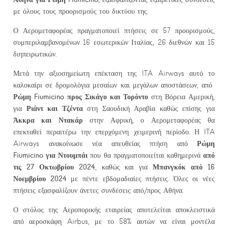
με όλους τους προορισμούς του δικτύου της.
Ο Αερομεταφορέας πραγματοποιεί πτήσεις σε 57 προορισμούς,
συμπεριλαμβανομένων 16 εσωτερικών Ιταλίας, 26 διεθνών και 15
διηπειρωτικών.
Μετά την αξιοσημείωτη επέκταση της ITA Airways αυτό το
καλοκαίρι σε δρομολόγια μεσαίων και μεγάλων αποστάσεων, από
Ρώμη Fiumicino προς Σικάγο και Τορόντο
στη Βόρεια Αμερική,
Ριάντ και Τζέντα
για
στη Σαουδική Αραβία καθώς επίσης για
Άκκρα και Ντακάρ
στην Αφρική, ο Αερομεταφορέας θα
επεκταθεί περαιτέρω την επερχόμενη χειμερινή περίοδο. Η ITA
Ρώμη
Airways ανακοίνωσε νέα απευθείας πτήση από
Fiumicino για Ντουμπάι
από
που θα πραγματοποιείται καθημερινά
τις 27 Οκτωβρίου 2024
Μπανγκόκ από 16
, καθώς και για
Νοεμβρίου 2024
με πέντε εβδομαδιαίες πτήσεις. Όλες οι νέες
πτήσεις εξασφαλίζουν άνετες συνδέσεις από/προς Αθήνα.
Ο στόλος της Αεροπορικής εταιρείας αποτελείται αποκλειστικά
από αεροσκάφη Airbus, με το 58% αυτών να είναι μοντέλα