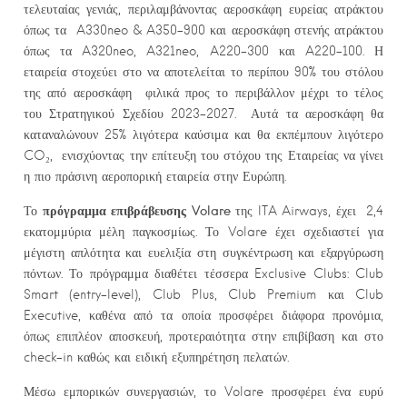
τελευταίας γενιάς, περιλαμβάνοντας αεροσκάφη ευρείας ατράκτου
όπως τα A330neo & A350-900 και αεροσκάφη στενής ατράκτου
όπως τα A320neo, A321neo, A220-300 και A220-100. Η
εταιρεία στοχεύει στο να αποτελείται το περίπου 90% του στόλου
της από αεροσκάφη φιλικά προς το περιβάλλον μέχρι το τέλος
του Στρατηγικού Σχεδίου 2023-2027. Αυτά τα αεροσκάφη θα
καταναλώνουν 25% λιγότερα καύσιμα και θα εκπέμπουν λιγότερο
CO₂, ενισχύοντας την επίτευξη του στόχου της Εταιρείας να γίνει
η πιο πράσινη αεροπορική εταιρεία στην Ευρώπη.
πρόγραμμα επιβράβευσης
Volare
Το
της ITA Airways, έχει 2,4
εκατομμύρια μέλη παγκοσμίως. Το Volare έχει σχεδιαστεί για
μέγιστη απλότητα και ευελιξία στη συγκέντρωση και εξαργύρωση
πόντων. Το πρόγραμμα διαθέτει τέσσερα Exclusive Clubs: Club
Smart (entry-level), Club Plus, Club Premium και Club
Executive, καθένα από τα οποία προσφέρει διάφορα προνόμια,
όπως επιπλέον αποσκευή, προτεραιότητα στην επιβίβαση και στο
check-in καθώς και ειδική εξυπηρέτηση πελατών.
Μέσω εμπορικών συνεργασιών, το Volare προσφέρει ένα ευρύ