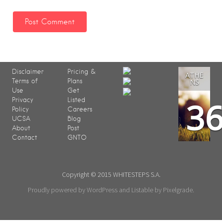
Disclaimer
Pricing &
ATHE
Terms of
Plans
NS
Use
Get
3
Privacy
Listed
Policy
Careers
UCSA
Blog
About
Post
Contact
GNTO
Copyright © 2015 WHITESTEPS S.A.
Proudly powered by WordPress
and
Listable
by
Pixelgrade
.