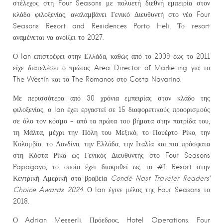
στέλεχος στη Four Seasons με πολυετή διεθνή εμπειρία στον
κλάδο φιλοξενίας, αναλαμβάνει Γενικό Διευθυντή στο νέο Four
Seasons Resort and Residences Porto Heli. Το resort
αναμένεται να ανοίξει το 2027.
Ο Ian επιστρέφει στην Ελλάδα, καθώς από το 2009 έως το 2011
είχε διατελέσει ο πρώτος Area Director of Marketing για το
The Westin και το The Romanos στο Costa Navarino.
Με περισσότερα από 30 χρόνια εμπειρίας στον κλάδο της
φιλοξενίας, ο Ian έχει εργαστεί σε 15 διαφορετικούς προορισμούς
σε όλο τον κόσμο – από τα πρώτα του βήματα στην πατρίδα του,
τη Μάλτα, μέχρι την Πόλη του Μεξικό, το Πουέρτο Ρίκο, την
Κολομβία, το Λονδίνο, την Ελλάδα, την Ιταλία και πιο πρόσφατα
στη Κόστα Ρίκα ως Γενικός Διευθυντής στο Four Seasons
Papagayo, το οποίο έχει διακριθεί ως το #1 Resort στην
Κεντρική Αμερική στα βραβεία
Cond
é
Nast
Traveler
Readers
’
Choice
Awards
2024
. Ο Ian έγινε μέλος της Four Seasons το
2018.
Ο Adrian Messerli, Πρόεδρος, Hotel Operations, Four