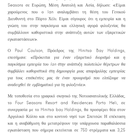
Seasons σε Ευρώπη, Μέση Ανατολή και Ασία, δήλωσε: «Είμαι
χαρούμενος που ο Ian αναλαμβάνει τη θέση του Γενικού
Διευθυντή στο Πόρτο Χέλι. Είμαι σίγουρος ότι η εμπειρία και η
γνώση του στην παγκόσμια και ελληνική αγορά φιλοξενίας θα
συμβάλλουν καθοριστικά στην ανάπτυξη αυτών των εξαιρετικών
εγκαταστάσεων».
Ο Paul Coulson, Πρόεδρος της Hinitsa Bay Holdings,
επεσήμανε:
«Πρόκειται για έναν εξαιρετικό διορισμό και η
παγκόσμια εμπειρία του Ian στην ανάπτυξη πολυτελών θέρετρων θα
συμβάλλει καθοριστικά στη δημιουργία μιας απαράμιλλης εμπειρίας
για τους επισκέπτες μας σε έναν προορισμό που ελπίζουμε να
αναδειχθεί σε εμβληματικό για τη φιλοξενία».
Με τοποθεσία στο γραφικό σκηνικό της Νοτιοανατολικής Ελλάδας,
το Four Seasons Resort and Residences Porto Heli, σε
συνεργασία με το Hinitsa bay Holdings, θα προσφέρει θέα στον
Αργολικό Κόλπο και στο κοντινό νησί των Σπετσών. Η επέκταση
και η αναβάθμιση θα μετατρέψουν την υπάρχουσα παραθαλάσσια
εγκατάσταση που σήμερα εκτείνεται σε 750 στρέμματα και 3,25