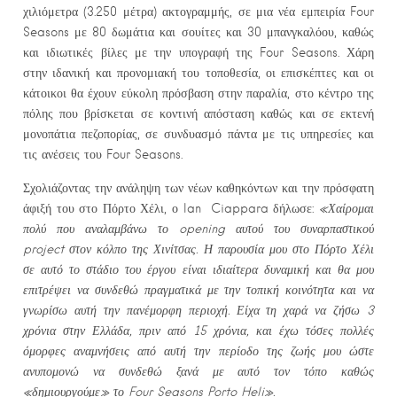
χιλιόμετρα (3.250 μέτρα) ακτογραμμής, σε μια νέα εμπειρία Four
Seasons με 80 δωμάτια και σουίτες και 30 μπανγκαλόου, καθώς
και ιδιωτικές βίλες με την υπογραφή της Four Seasons. Χάρη
στην ιδανική και προνομιακή του τοποθεσία, οι επισκέπτες και οι
κάτοικοι θα έχουν εύκολη πρόσβαση στην παραλία, στο κέντρο της
πόλης που βρίσκεται σε κοντινή απόσταση καθώς και σε εκτενή
μονοπάτια πεζοπορίας, σε συνδυασμό πάντα με τις υπηρεσίες και
τις ανέσεις του Four Seasons.
Σχολιάζοντας την ανάληψη των νέων καθηκόντων και την πρόσφατη
άφιξή του στο Πόρτο Χέλι, ο Ian Ciappara δήλωσε:
«Χαίρομαι
πολύ που αναλαμβάνω το
opening
αυτού του συναρπαστικού
project
στον κόλπο της Χινίτσας. Η παρουσία μου στο Πόρτο Χέλι
σε αυτό το στάδιο του έργου είναι ιδιαίτερα δυναμική και θα μου
επιτρέψει να συνδεθώ πραγματικά με την τοπική κοινότητα και να
γνωρίσω αυτή την πανέμορφη περιοχή. Είχα τη χαρά να ζήσω 3
χρόνια στην Ελλάδα, πριν από 15 χρόνια, και έχω τόσες πολλές
όμορφες αναμνήσεις από αυτή την περίοδο της ζωής μου ώστε
ανυπομονώ να συνδεθώ ξανά με αυτό τον τόπο καθώς
«δημιουργούμε» το Four Seasons Porto Heli».