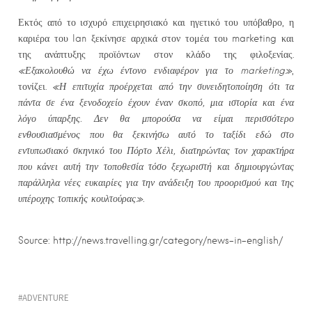
Εκτός από το ισχυρό επιχειρησιακό και ηγετικό του υπόβαθρο, η
καριέρα του Ian ξεκίνησε αρχικά στον τομέα του marketing και
της ανάπτυξης προϊόντων στον κλάδο της φιλοξενίας.
«Εξακολουθώ να έχω έντονο ενδιαφέρον για το
marketing
»
,
τονίζει.
«Η επιτυχία προέρχεται από την συνειδητοποίηση ότι τα
πάντα σε ένα ξενοδοχείο έχουν έναν σκοπό, μια ιστορία και ένα
λόγο ύπαρξης. Δεν θα μπορούσα να είμαι περισσότερο
ενθουσιασμένος που θα ξεκινήσω αυτό το ταξίδι εδώ στο
εντυπωσιακό σκηνικό του Πόρτο Χέλι, διατηρώντας τον χαρακτήρα
που κάνει αυτή την τοποθεσία τόσο ξεχωριστή και δημιουργώντας
παράλληλα νέες ευκαιρίες για την ανάδειξη του προορισμού και της
υπέροχης τοπικής κουλτούρας».
Source: http://news.travelling.gr/category/news-in-english/
ADVENTURE