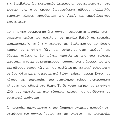
της Περβόλας. Οι εκθεσιακές λειτουργίες συγκεντρώνονται στο
ισόγειο, ενώ στον όροφο διαμορφώνεται αίθουσα πολλαπλών
χρήσεων, πλήρως προσβάσιμη από ΑμεΑ και εμποδιζόμενους
επισκέπτες».
Το κτηριακό συγκρότημα έχει σύνθετη οικοδομική ιστορία, ενώ η
σημερινή εικόνα του οφείλεται σε μεγάλο βαθμό σε εργασίες
ανακατασκευής κατά την περίοδο της Ιταλοκρατίας. Το βόρειο
κτήριο, με επιφάνεια 320 τ.μ., εφάπτεται στην υποδομή της
βόρειας οχύρωσης. Το ισόγειο αποτελείται από δυο θολωτές
αίθουσες, η νότια με ενδιάμεσους πεσσούς, ενώ ο όροφός του από
μια αίθουσα ύψους 7,20 μ., που χωρίζεται με κεντρική τοξοστοιχία
σε δυο κλίτη και επιστέφεται από ξύλινη επίπεδη οροφή. Εντός του
πάχους της τοιχοποιίας του ανατολικού τοίχου αναπτύσσεται
κλίμακα που οδηγεί στο δώμα. Το δε νότιο κτήριο, με επιφάνεια
255 τ.μ., αποτελείται από τέσσερις χώρους που συνδέονται με
εσωτερικά ανοίγματα.
Οι εργασίες αποκατάστασης του Νομισματοκοπείου αφορούν στη
στερέωση του συγκροτήματος και την ενίσχυση της τοιχοποιίας