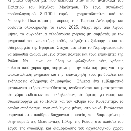
κτηριακό συγκρότημα, που δεσπόζει στον κήπο, ανατολικά του
Παλατιού του Μεγάλου Μαγίστρου. Το έργο, συνολικού
προϋπολογισμού 800.000 ευρώ, χρηματοδοτείται από το
Υπουργείο Πολιτισμού με πόρους του Ταμείου Ανάκαμψης και
ορίζοντα ολοκλήρωσης το τέλος 2025. Μέχρι πριν από λίγους
μήνες, το συγκρότημα φιλοξενούσε χρήσεις μη συμβατές με τον
μνημειακό του χαρακτήρα, καθώς στέγαζε το ξυλουργείο και το
σιδηρουργείο της Εφορείας. Στόχος μας είναι το Νομισματοκοπείο
να αποδοθεί αναβαθμισμένο στους πολίτες και τους επισκέπτες της
Ρόδου. Να είναι σε θέση να φιλοξενήσει νέες χρήσεις
πολιτιστικού χαρακτήρα, σύμφωνα με την πολιτική μας για την
αποκατάσταση μνημείων και την επανάχρησή τους με δράσεις και
εκδηλώσεις σύγχρονης δημιουργίας. Σήμερα, ένα εμβληματικό
μεσαιωνικό κτήριο αποκαθίσταται, αναδεικνύεται και μετατρέπεται
σε χώρο εκθέσεων και εκδηλώσεων, σε άμεση γειτνίαση και
συλλειτουργία με το Παλάτι και τον «Κήπο του Κυβερνήτη», το
οποίον αποδώσαμε, πριν από λίγους μήνες, στο κοινό. Εντάσσεται
αρμονικά στο υπαίθριο διαχρονικό μουσείο, που διαμορφώνουμε
στην καρδιά της Μεσαιωνικής Πόλης της Ρόδου, στο πλαίσιο του
έργου της ανάδειξης και διαμόρφωσης του αρχαιολογικού χώρου