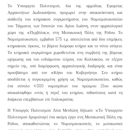
Το Υπουργείο Πολιτισμού, δια της αρμόδιας Εφορείας
Αρχαιοτήτων Δωδεκανήσου, προχωρεί στην αποκατάσταση και
ανάδειξη του κτηριακού συγκροτήματος του Νομισματοκοπείου
του Τάγματος των Ιπποτών του Αγίου Ιωάννη, στον αρχαιολογικό
χώρο της «Περβόλας», στη Μεσαιωνική Πόλη της Ρόδου. Το
Νομισματοκοπείο, εμβαδού 575 τ.μ. αποτελείται από δύο επιμήκεις
κτηριακούς όγκους, το βόρειο διώροφο κτήριο και το νότιο ισόγειο.
Το κτηριακό συγκρότημα χωροθετείται στη συμβολή της βόρειας
οχύρωσης και του ενδιάμεσου τείχους του Κολλακίου, σε εξέχον
σημείο της, υπό διαμόρφωση, αρχαιολογικής διαδρομής και είναι
προσβάσιμο από τον «Κήπο του Κυβερνήτη». Στο κτήριο
αποδίδεται η συγκεκριμένη χρήση ως Νομισματοκοπείου, καθώς
ένα σύνολο 4.000 νομισμάτων του πρώιμου 15ου αιώνα
αποκαλύφθηκε εντός ή πέριξ του κτηρίου, πιθανότατα, κατά τη
διάρκεια επεμβάσεων επί Ιταλοκρατίας.
Η Υπουργός Πολιτισμού Λίνα Μενδώνη δήλωσε: «Το Υπουργείο
Πολιτισμού δρομολογεί ένα ακόμη έργο στη Μεσαιωνική Πόλη της
Ρόδου, αποκαθιστώντας το Νομισματοκοπείο, το μεσαιωνικό