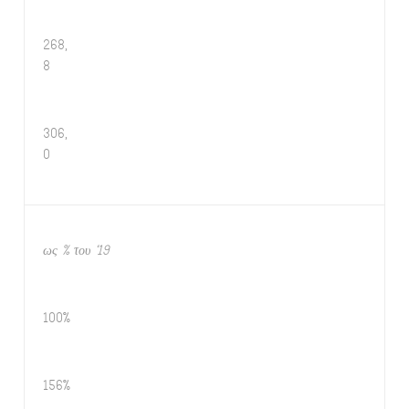
268,
8
306,
0
ως % του ‘19
100%
156%