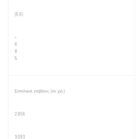
(6,6)
-
6
8
%
Συνολικοί επιβάτες (σε χιλ.)
2.856
3.093