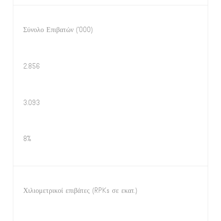
Σύνολο Επιβατών (‘000)
2.856
3.093
8%
Χιλιομετρικοί επιβάτες (RPKs σε εκατ.)