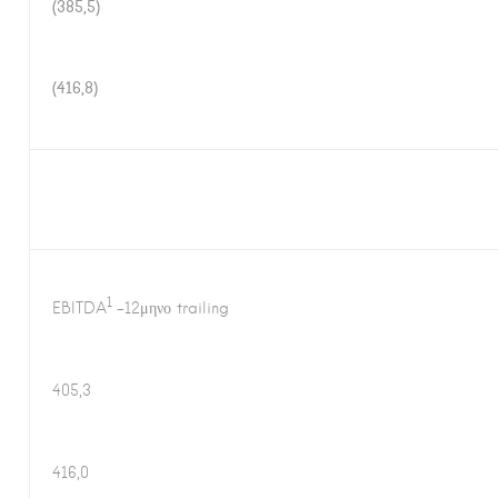
(385,5)
(
416,8
)
1
EBITDA
-12μηνο trailing
405,3
416,0