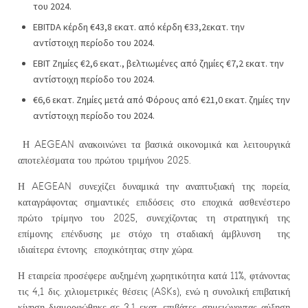
του 2024.
EBITDA κέρδη €43,8 εκατ. από κέρδη €33,2εκατ. την
αντίστοιχη περίοδο του 2024.
EBIT Ζημίες €2,6 εκατ., βελτιωμένες από ζημίες €7,2 εκατ. την
αντίστοιχη περίοδο του 2024.
€6,6 εκατ. Ζημίες μετά από Φόρους από €21,0 εκατ. ζημίες την
αντίστοιχη περίοδο του 2024.
Η AEGEAN ανακοινώνει τα βασικά οικονομικά και λειτουργικά
αποτελέσματα του πρώτου τριμήνου 2025.
Η AEGEAN συνεχίζει δυναμικά την αναπτυξιακή της πορεία,
καταγράφοντας σημαντικές επιδόσεις στο εποχικά ασθενέστερο
πρώτο τρίμηνο του 2025, συνεχίζοντας τη στρατηγική της
επίμονης επένδυσης με στόχο τη σταδιακή άμβλυνση της
ιδιαίτερα έντονης εποχικότητας στην χώρα.
Η εταιρεία προσέφερε αυξημένη χωρητικότητα κατά 11%, φτάνοντας
τις 4,1 δις. χιλιομετρικές θέσεις (ASKs), ενώ η συνολική επιβατική
κίνηση διαμορφώθηκε σε 3,1 εκατ. επιβάτες, σημειώνοντας αύξηση