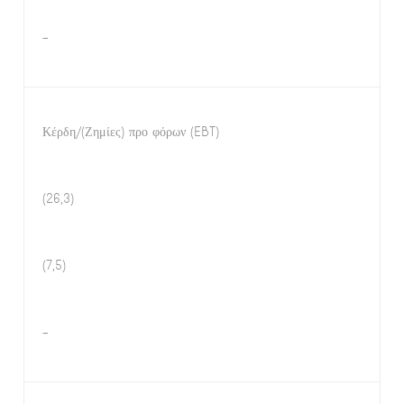
–
Κέρδη/(Ζημίες) προ φόρων (EBT)
(26,3)
(7,5)
–