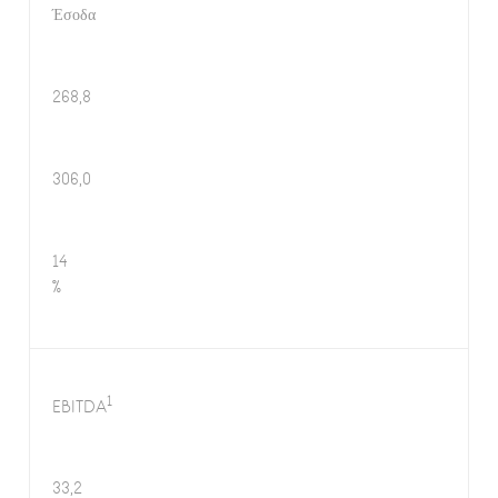
Έσοδα
268,8
306,0
14
%
1
EBITDA
33,2