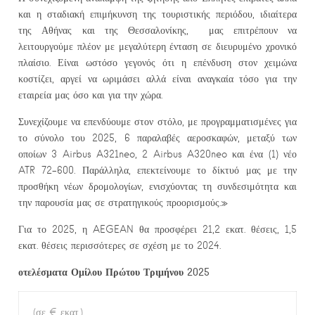
και η σταδιακή επιμήκυνση της τουριστικής περιόδου, ιδιαίτερα
της Αθήνας και της Θεσσαλονίκης, μας επιτρέπουν να
λειτουργούμε πλέον με μεγαλύτερη ένταση σε διευρυμένο χρονικό
πλαίσιο. Είναι ωστόσο γεγονός ότι η επένδυση στον χειμώνα
κοστίζει, αργεί να ωριμάσει αλλά είναι αναγκαία τόσο για την
εταιρεία μας όσο και για την χώρα.
Συνεχίζουμε να επενδύουμε στον στόλο, με προγραμματισμένες για
το σύνολο του 2025, 6 παραλαβές αεροσκαφών, μεταξύ των
οποίων 3 Airbus A321neo, 2 Airbus A320neo και ένα (1) νέο
ATR 72-600. Παράλληλα, επεκτείνουμε το δίκτυό μας με την
προσθήκη νέων δρομολογίων, ενισχύοντας τη συνδεσιμότητα και
την παρουσία μας σε στρατηγικούς προορισμούς.»
Για το 2025, η AEGEAN θα προσφέρει 21,2 εκατ. θέσεις, 1,5
εκατ. θέσεις περισσότερες σε σχέση με το 2024.
οτελέσματα Ομίλου Πρώτου Τριμήνου 202
5
(σε € εκατ.)