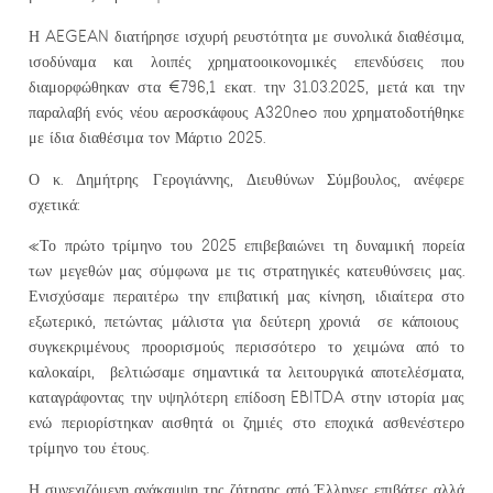
Η AEGEAN διατήρησε ισχυρή ρευστότητα με συνολικά διαθέσιμα,
ισοδύναμα και λοιπές χρηματοοικονομικές επενδύσεις που
διαμορφώθηκαν στα €796,1 εκατ. την 31.03.2025, μετά και την
παραλαβή ενός νέου αεροσκάφους Α320neo που χρηματοδοτήθηκε
με ίδια διαθέσιμα τον Μάρτιο 2025.
Ο κ. Δημήτρης Γερογιάννης, Διευθύνων Σύμβουλος, ανέφερε
σχετικά:
«Το πρώτο τρίμηνο του 2025 επιβεβαιώνει τη δυναμική πορεία
των μεγεθών μας σύμφωνα με τις στρατηγικές κατευθύνσεις μας.
Ενισχύσαμε περαιτέρω την επιβατική μας κίνηση, ιδιαίτερα στο
εξωτερικό, πετώντας μάλιστα για δεύτερη χρονιά σε κάποιους
συγκεκριμένους προορισμούς περισσότερο το χειμώνα από το
καλοκαίρι, βελτιώσαμε σημαντικά τα λειτουργικά αποτελέσματα,
καταγράφοντας την υψηλότερη επίδοση EBITDA στην ιστορία μας
ενώ περιορίστηκαν αισθητά οι ζημιές στο εποχικά ασθενέστερο
τρίμηνο του έτους.
Η συνεχιζόμενη ανάκαμψη της ζήτησης από Έλληνες επιβάτες αλλά