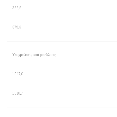
383,6
379,3
Υποχρεώσεις από μισθώσεις
1.047,6
1.010,7