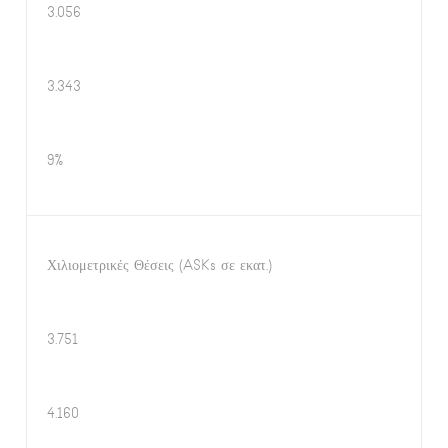
3.056
3.343
9%
Χιλιομετρικές Θέσεις (ASKs σε εκατ.)
3.751
4.160