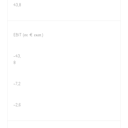
43,8
EBIT (σε € εκατ.)
-43,
8
-7,2
-2,6