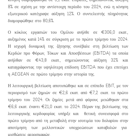
8% σε σχέση με την αντίστοιχη περίοδο του 2024, ενώ η κίνηση
εξωτερικού κατέγραψε αύξηση 12%. Ο συντελεστής πληρότητας
διαμορφώθηκε στο 80,6%.
Ο κύκλος εργασιών του Ομίλου ανήλθε σε €306,0 εκατ.,
αυξημένος κατά 14% σε σύγκριση με το πρώτο τρίμηνο του 2024.
Η ισχυρή δυναμική της ζήτησης συνέβαλε στη βελτίωση των
Κερδών προ Φόρων, Τόκων και Αποσβέσεων (EBITDA) τα οποία
ανήλθαν σε €43,8 εκατ., σημειώνοντας αύξηση 32% και
καταγράφοντας την υψηλότερη επίδοση EBITDA που έχει επιτύχει
η AEGEAN σε πρώτο τρίμηνο στην ιστορία της.
Η λειτουργική βελτίωση αποτυπώθηκε και σε επίπεδο EBIT, με τον
περιορισμό των ζημιών σε €2,6 εκατ. από €7,2 εκατ. το πρώτο
τρίμηνο του 2024. Οι ζημίες μετά από φόρους μειώθηκαν στα
€6,6 εκατ. έναντι €21,0 εκατ. το 2024. Πέραν της βελτίωσης της
λειτουργικής κερδοφορίας υπήρξε και θετική συνεισφορά στο
πρώτο τρίμηνο από τη μεταβολή στην ισοτιμία του δολαρίου στην
αποτίμηση των μελλοντικών υποχρεώσεων καταβολών για
μισθώσεις αεροσκαφών.