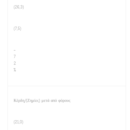
(26,3)
(7,5)
-
7
2
%
Κέρδη/(Ζημίες) μετά από φόρους
(21,0)