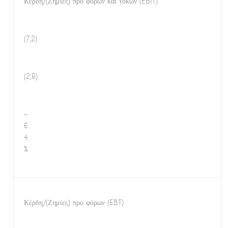
Κέρδη/(Ζημίες) προ φόρων και τόκων (EBIT)
(7,2)
(2,6)
-
6
4
%
Κέρδη/(Ζημίες) προ φόρων (EBT)