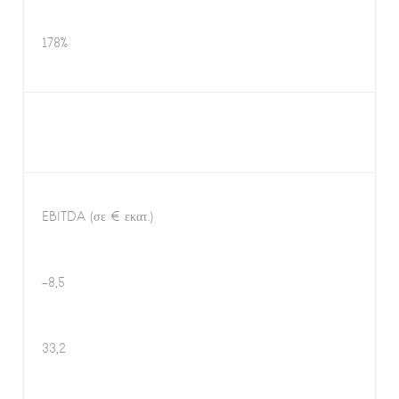
178%
EBITDA (σε € εκατ.)
-8,5
33,2