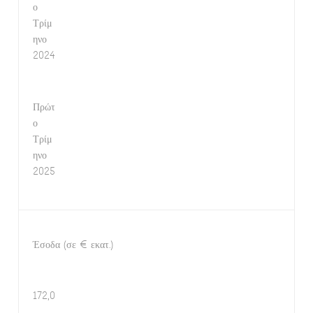
ο
Τρίμ
ηνο
2024
Πρώτ
ο
Τρίμ
ηνο
2025
Έσοδα (σε € εκατ.)
172,0