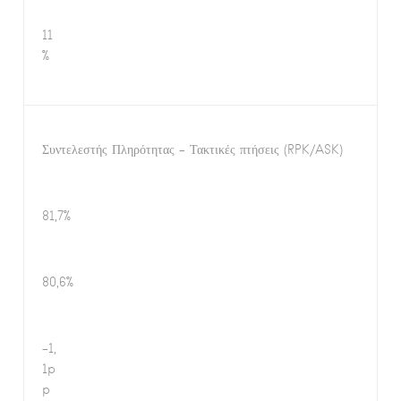
11
%
Συντελεστής Πληρότητας – Τακτικές πτήσεις (RPK/ASK)
81,7%
80,6%
-1,
1p
p