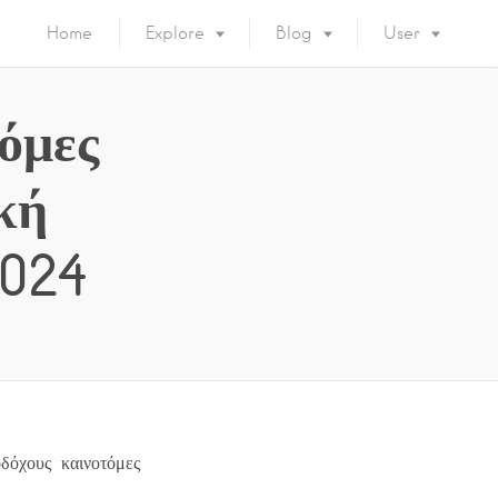
Home
Explore
Blog
User
όμες
κή
2024
δόχους καινοτόμες