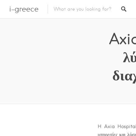
i-greece
Axi
λ
δια
H Axia Hospitali
υπηρεσίες και λύσε